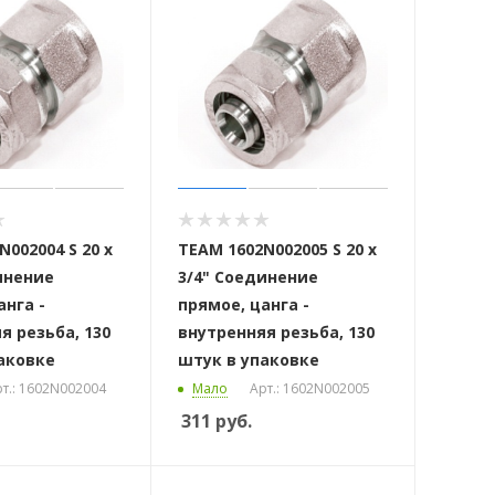
002004 S 20 x
ТЕАМ 1602N002005 S 20 x
инение
3/4" Соединение
анга -
прямое, цанга -
я резьба, 130
внутренняя резьба, 130
аковке
штук в упаковке
т.: 1602N002004
Мало
Арт.: 1602N002005
311
руб.