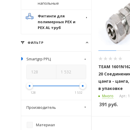
напольные
Фитинги для
полимерных PEX и
PEX AL труб
ФИЛЬТР
Smartgrp РРЦ
ТЕАМ 1601N162
20 Соединени
цанга - цанга,
в упаковке
128
1 532
Много
Арт.:
391
руб.
Производитель
Материал