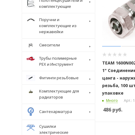
Полотенцесушители и
комплектующие
Поручни и
комплектующие из
нержавейки
Смесители
Трубы полимерные
ТЕАМ 1600N002
Крепеж
PEX и Инструмент
1" Соединени
цанга - наруж
Фитинги резьбовые
резьба, 100 ш
Комплектующие для
упаковке
радиаторов
Много
Арт.:
486
руб.
Сантехарматура
Сушилки
электрические