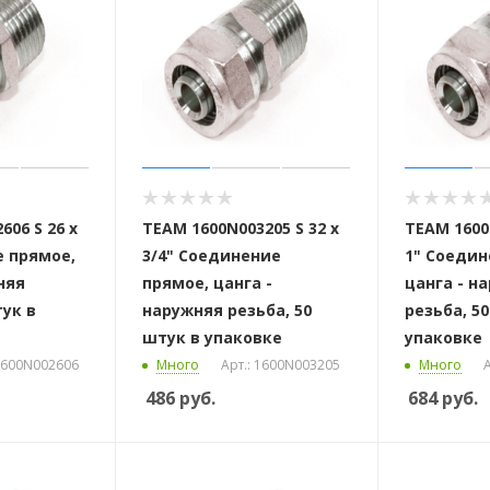
606 S 26 x
ТЕАМ 1600N003205 S 32 x
ТЕАМ 1600N
 стоек для поручня
е прямое,
3/4" Соединение
1" Соедин
няя
прямое, цанга -
цанга - н
тук в
наружняя резьба, 50
резьба, 5
штук в упаковке
упаковке
 1600N002606
Много
Арт.: 1600N003205
Много
А
486
руб.
684
руб.