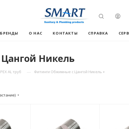
БРЕНДЫ
О НАС
КОНТАКТЫ
СПРАВКА
СЕР
 Цангой Никель
—
PEX AL труб
Фитинги Обжимные с Цангой Никель
астание)