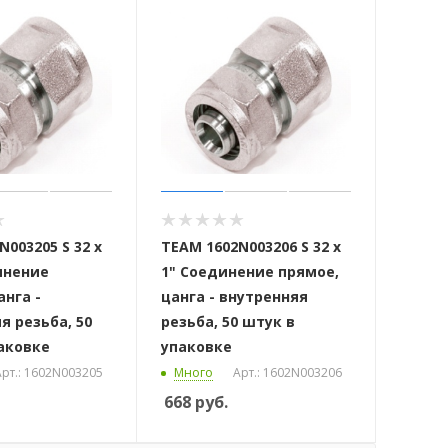
003205 S 32 x
ТЕАМ 1602N003206 S 32 x
инение
1" Соединение прямое,
анга -
цанга - внутренняя
я резьба, 50
резьба, 50 штук в
аковке
упаковке
рт.: 1602N003205
Много
Арт.: 1602N003206
668
руб.