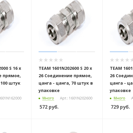
000 S 16 х
ТЕАМ 1601N202600 S 20 x
ТЕАМ 1601N
е прямое,
26 Соединение прямое,
26 Соедин
 100 штук
цанга - цанга, 70 штук в
цанга - ца
упаковке
упаковке
 1601N162000
Много
Арт.: 1601N202600
Много
А
572
руб.
729
руб.