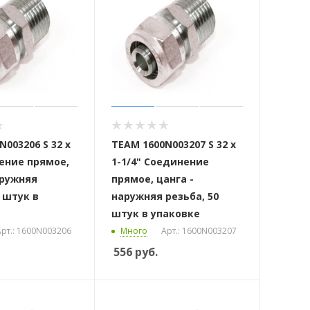
003206 S 32 x
ТЕАМ 1600N003207 S 32 x
ение прямое,
1-1/4" Соединение
аружняя
прямое, цанга -
0 штук в
наружняя резьба, 50
штук в упаковке
рт.: 1600N003206
Много
Арт.: 1600N003207
556
руб.