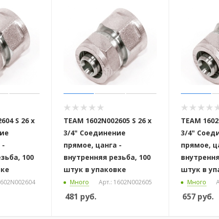
604 S 26 x
ТЕАМ 1602N002605 S 26 x
ТЕАМ 1602N
ние
3/4" Соединение
3/4" Соед
 -
прямое, цанга -
прямое, ц
зьба, 100
внутренняя резьба, 100
внутрення
вке
штук в упаковке
штук в уп
 1602N002604
Много
Арт.: 1602N002605
Много
А
481
руб.
657
руб.