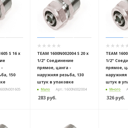
605 S 16 x
ТЕАМ 1600N002004 S 20 x
ТЕАМ 1600N
ние
1/2" Соединение
1/2" Соед
 -
прямое, цанга -
прямое, ц
ба, 150
наружняя резьба, 130
наружняя 
вке
штук в упаковке
штук в уп
 1600N001605
Мало
Арт.: 1600N002004
Много
А
283
руб.
326
руб.