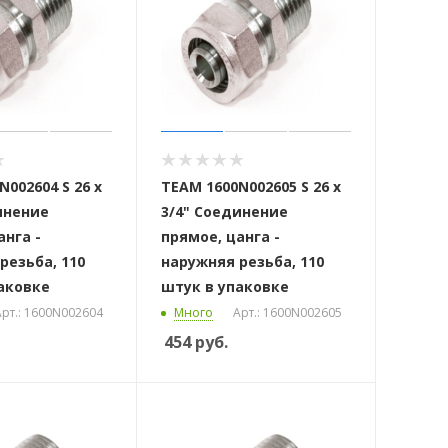
002604 S 26 x
ТЕАМ 1600N002605 S 26 x
инение
3/4" Соединение
анга -
прямое, цанга -
резьба, 110
наружняя резьба, 110
аковке
штук в упаковке
рт.: 1600N002604
Много
Арт.: 1600N002605
454
руб.