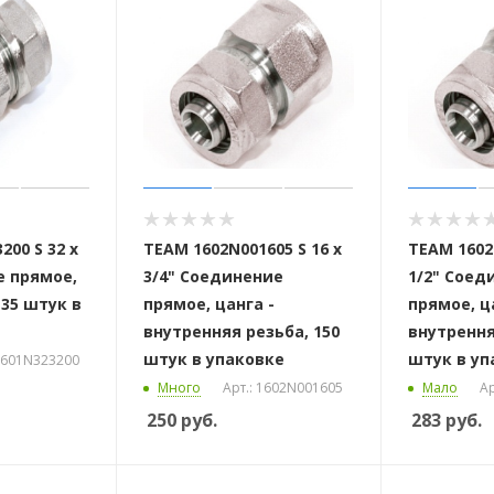
200 S 32 x
ТЕАМ 1602N001605 S 16 x
ТЕАМ 1602N
е прямое,
3/4" Соединение
1/2" Соед
 35 штук в
прямое, цанга -
прямое, ц
внутренняя резьба, 150
внутрення
штук в упаковке
штук в уп
 1601N323200
Много
Арт.: 1602N001605
Мало
Ар
250
руб.
283
руб.