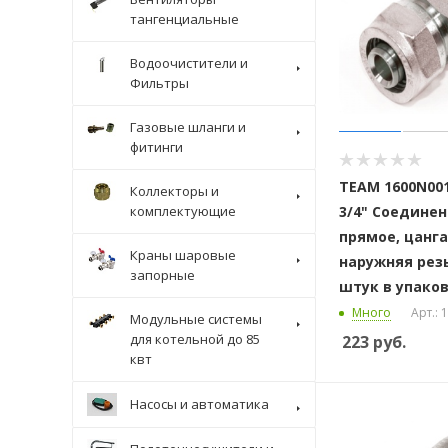
тангенциальные
Водоочистители и
Фильтры
Газовые шланги и
фитинги
ТЕАМ 1600N001
Коллекторы и
комплектующие
3/4" Соедине
прямое, цанга
Краны шаровые
наружняя резь
запорные
штук в упако
Много
Арт.:
Модульные системы
для котельной до 85
223
руб.
квт
Насосы и автоматика