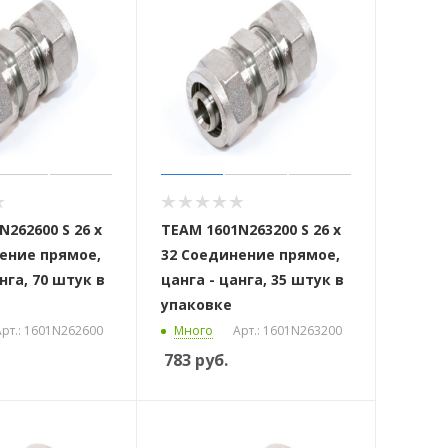
262600 S 26 x
ТЕАМ 1601N263200 S 26 x
ение прямое,
32 Соединение прямое,
нга, 70 штук в
цанга - цанга, 35 штук в
упаковке
рт.: 1601N262600
Много
Арт.: 1601N263200
783
руб.