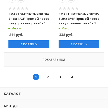
SMART SMT1652NY001604
SMART SMT1652NY002005
S 16 x 1/2 F Прямой пресс
S 20 x 3/4 F Прямой пресс
- внутренняя резьба 150
- внутренняя резьба 100
штук в упаковке
штук в упаковке
Много
Мало
211
руб.
338
руб.
В КОРЗИНУ
В КОРЗИНУ
ПОКАЗАТЬ ЕЩЕ
1
2
3
4
КАТАЛОГ
БРЕНДЫ