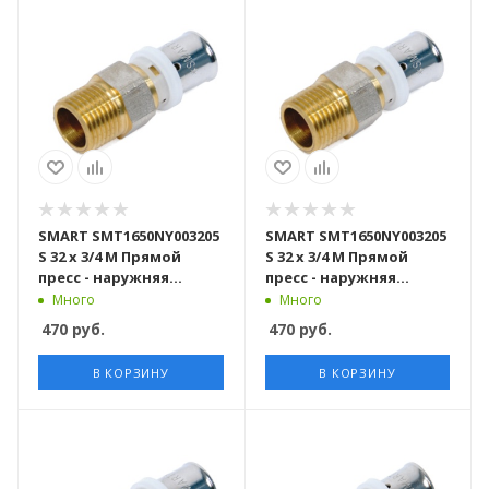
SMART SMT1650NY003205
SMART SMT1650NY003205
S 32 x 3/4 M Прямой
S 32 x 3/4 M Прямой
пресс - наружняя
пресс - наружняя
резьба 50 штук в
резьба 80 штук в
Много
Много
упаковке
упаковке
470
руб.
470
руб.
В КОРЗИНУ
В КОРЗИНУ