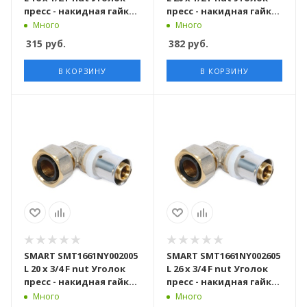
пресс - накидная гайка
пресс - накидная гайка
150 штук в упаковке
100 штук в упаковке
Много
Много
315
руб.
382
руб.
В КОРЗИНУ
В КОРЗИНУ
SMART SMT1661NY002005
SMART SMT1661NY002605
L 20 x 3/4 F nut Уголок
L 26 x 3/4 F nut Уголок
пресс - накидная гайка
пресс - накидная гайка
100 штук в упаковке
100 штук в упаковке
Много
Много