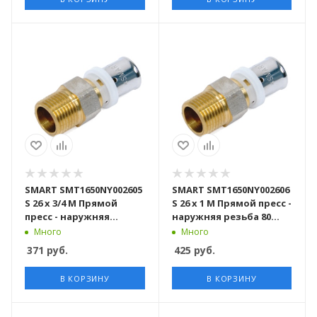
SMART SMT1650NY002605
SMART SMT1650NY002606
S 26 x 3/4 M Прямой
S 26 x 1 M Прямой пресс -
пресс - наружняя
наружняя резьба 80
резьба 100 штук в
штук в упаковке
Много
Много
упаковке
371
руб.
425
руб.
В КОРЗИНУ
В КОРЗИНУ