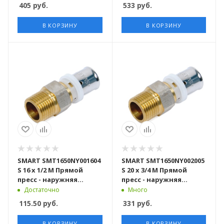
405
руб.
533
руб.
В КОРЗИНУ
В КОРЗИНУ
SMART SMT1650NY001604
SMART SMT1650NY002005
S 16 x 1/2 M Прямой
S 20 x 3/4 M Прямой
пресс - наружняя
пресс - наружняя
резьба 150 штук в
резьба 120 штук в
Достаточно
Много
упаковке
упаковке
115.50
руб.
331
руб.
В КОРЗИНУ
В КОРЗИНУ