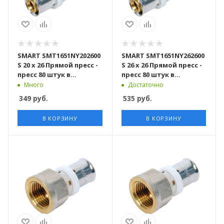
SMART SMT1651NY202600
SMART SMT1651NY262600
S 20 x 26 Прямой пресс -
S 26 x 26 Прямой пресс -
пресс 80 штук в
пресс 80 штук в
упаковке
упаковке
Много
Достаточно
349
руб.
535
руб.
В КОРЗИНУ
В КОРЗИНУ