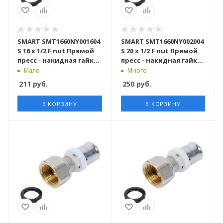
SMART SMT1660NY001604
SMART SMT1660NY002004
S 16 x 1/2 F nut Прямой
S 20 x 1/2 F nut Прямой
пресс - накидная гайка
пресс - накидная гайка
150 штук в упаковке
120 штук в упаковке
Мало
Много
211
руб.
250
руб.
В КОРЗИНУ
В КОРЗИНУ