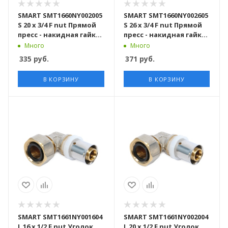
SMART SMT1660NY002005
SMART SMT1660NY002605
S 20 x 3/4 F nut Прямой
S 26 x 3/4 F nut Прямой
пресс - накидная гайка
пресс - накидная гайка
50 штук в упаковке
100 штук в упаковке
Много
Много
335
руб.
371
руб.
В КОРЗИНУ
В КОРЗИНУ
SMART SMT1661NY001604
SMART SMT1661NY002004
L 16 x 1/2 F nut Уголок
L 20 x 1/2 F nut Уголок