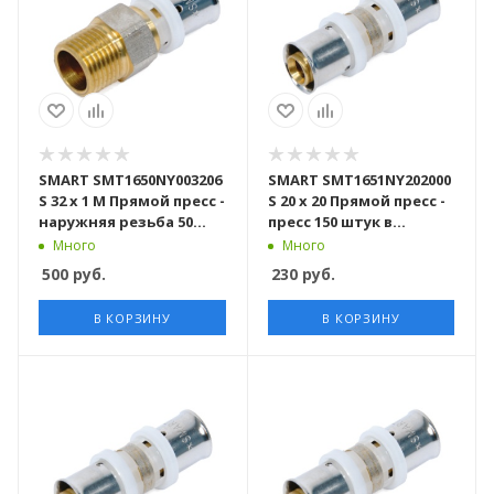
SMART SMT1650NY003206
SMART SMT1651NY202000
S 32 x 1 M Прямой пресс -
S 20 x 20 Прямой пресс -
наружняя резьба 50
пресс 150 штук в
штук в упаковке
упаковке
Много
Много
500
руб.
230
руб.
В КОРЗИНУ
В КОРЗИНУ