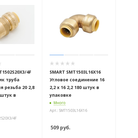
1502S20X3/4F
SMART SMT1503L16X16
ик труба
Угловое соединение 16
я резьба 20 2,8
2,2 х 16 2,2 180 штук в
0 штук в
упаковке
Много
Арт.: SMT1503L16X16
2S20X3/4F
509
руб.