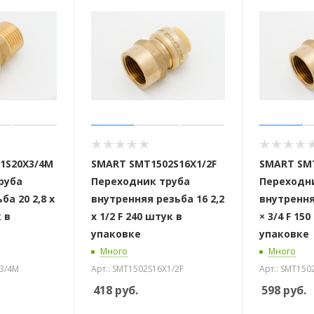
 стоек для поручня
1S20X3/4M
SMART SMT1502S16X1/2F
SMART SMT
руба
Переходник труба
Переходн
ба 20 2,8 х
внутренняя резьба 16 2,2
внутрення
 в
х 1/2 F 240 штук в
× 3/4 F 15
упаковке
упаковке
Много
Много
X3/4M
Арт.: SMT1502S16X1/2F
Арт.: SMT150
418
руб.
598
руб.