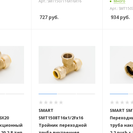
Арт.: SMT1507T16X16X16
Много
Арт.: SMT15
727
руб.
934
руб.
SMART
SMART SMT
6X20
SMT1508T16х1/2Fх16
Переходн
укционный
Тройник переходной
труба нак
× 20 2,8 тип
труба внутренняя
2,2 push ×