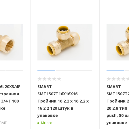
6L20X3/4F
SMART
SMART
утренняя
SMT1507T16X16X16
SMT1507T2
 3/4 F 100
Тройник 16 2,2 х 16 2,2 х
Тройник 20 
вке
16 2,2 120 штук в
20 2,8 ти
упаковке
push, 80 ш
упаковке
3/4F
Много