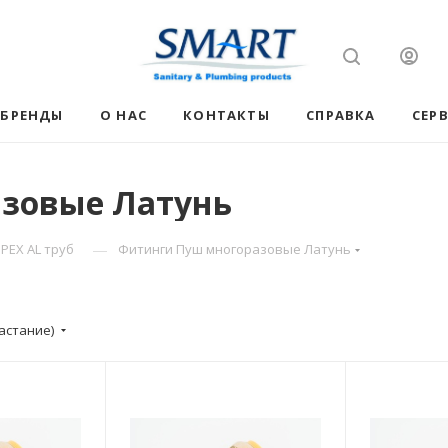
БРЕНДЫ
О НАС
КОНТАКТЫ
СПРАВКА
СЕР
зовые Латунь
—
PEX AL труб
Фитинги Пуш многоразовые Латунь
астание)