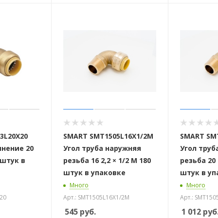
3L20X20
SMART SMT1505L16X1/2M
SMART SM
инение 20
Угол труба наружняя
Угол труб
0 штук в
резьба 16 2,2 × 1/2 M 180
резьба 20 
штук в упаковке
штук в уп
Много
Много
X20
Арт.: SMT1505L16X1/2M
Арт.: SMT150
545
руб.
1 012
руб