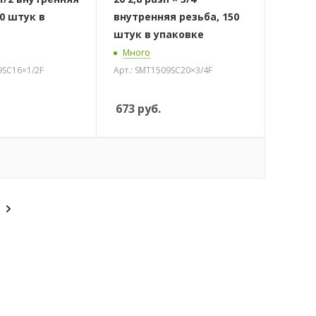
40 штук в
внутренняя резьба, 150
штук в упаковке
Много
9SC16×1/2F
Арт.: SMT1509SC20×3/4F
673
руб.