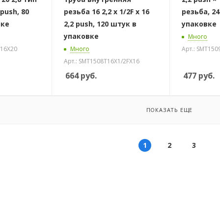
push, 80
резьба 16 2,2 х 1/2F х 16
резьба, 2
вке
2,2 push, 120 штук в
упаковке
упаковке
Много
X16X20
Много
Арт.: SMT150
Арт.: SMT1508T16X1/2FX16
664
руб.
477
руб.
ПОКАЗАТЬ ЕЩЕ
1
2
3