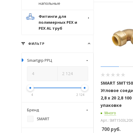
напольные
Фитинги для
полимерных PEX и
PEX AL труб
ФИЛЬТР
Smartgrp РРЦ
SMART SMT150
Угловое соед
4
2 124
2,8 х 20 2,8 10
упаковке
Бренд
Много
SMART
Арт.: SMT1503L20
700
руб.