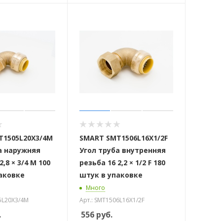
T1505L20X3/4M
SMART SMT1506L16X1/2F
а наружняя
Угол труба внутренняя
2,8 × 3/4 M 100
резьба 16 2,2 × 1/2 F 180
аковке
штук в упаковке
Много
5L20X3/4M
Арт.: SMT1506L16X1/2F
.
556
руб.