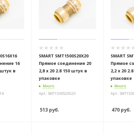
0S16X16
SMART SMT1500S20X20
SMART SM
нение 16
Прямое соединение 20
Прямое с
0 штук в
2,8 х 20 2.8 150 штук в
2,2 х 20 2.
упаковке
упаковке
Много
Много
X16
Арт.: SMT1500S20X20
Арт.: SMT150
513
руб.
470
руб.