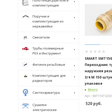
Полотенцесушители и
комплектующие
Поручни и
комплектующие из
нержавейки
Смесители
Трубы полимерные
Крепеж
PEX и Инструмент
SMART SMT150
Переходник т
Фитинги резьбовые
наружняя резь
Комплектующие для
3/4 M 150 штук
радиаторов
упаковке
Много
Сантехарматура
Арт.: SMT1501S20
520
руб.
Сушилки
электрические