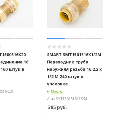
T1500S16X20
SMART SMT1501S16X1/2M
оединение 16
Переходник труба
8 160 штук в
наружняя резьба 16 2,2 х
1/2 М 240 штук в
упаковке
0S16X20
Много
Арт.: SMT1501S16X1/2M
385
руб.