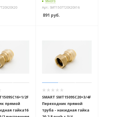
Много
07T20X20X20
Арт.: SMT1507T20X20X16
891
руб.
1509SC16×1/2F
SMART SMT1509SC20×3/4F
ик прямой
Переходник прямой
идная гайка16
труба - накидная гайка
 1/2 внутренняя
20 2,8 push × 3/4