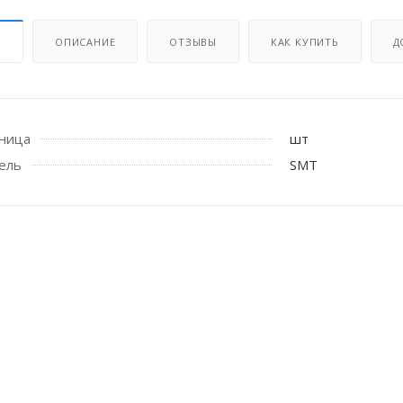
И
ОПИСАНИЕ
ОТЗЫВЫ
КАК КУПИТЬ
Д
иница
шт
ель
SMT
 стоек для поручня