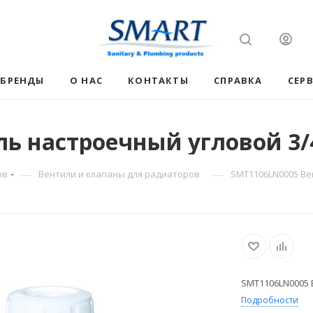
БРЕНДЫ
О НАС
КОНТАКТЫ
СПРАВКА
СЕР
ь настроечный угловой 3/
—
—
ов
Вентили и клапаны для радиаторов
SMT1106LN0005 Ве
SMT1106LN0005 
Подробности