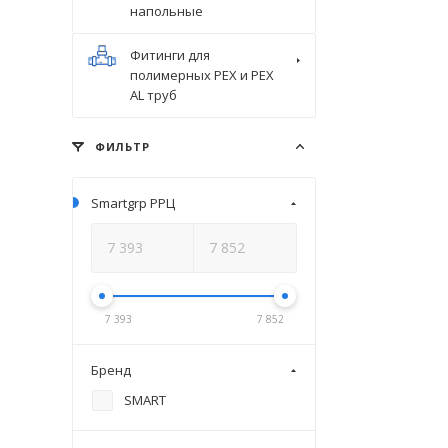
напольные
Фитинги для
полимерных PEX и PEX
AL труб
ФИЛЬТР
Smartgrp РРЦ
7 393
7 852
Бренд
SMART