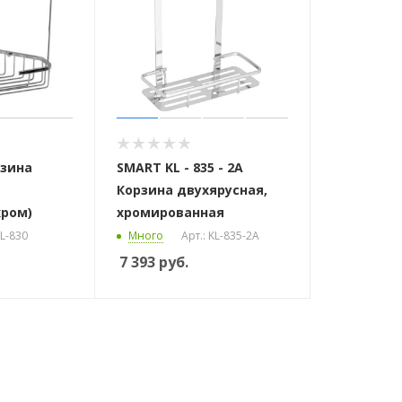
рзина
SMART KL - 835 - 2A
Корзина двухярусная,
хром)
хромированная
KL-830
Много
Арт.: KL-835-2A
7 393
руб.