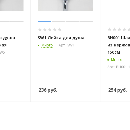
я душа
SW1 Лейка для душа
BH001 Шла
ная
из нержа
Много
Арт.: SW1
150см
SW5
Много
Арт.: BH001-
236
руб.
254
руб.