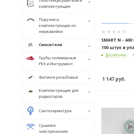
Полотенцесушители и
комплектующие
Поручни и
комплектующие из
нержавейки
SMART N - 400
Смесители
100 штук в уп
Достаточно
Трубы полимерные
Крепеж
PEX и Инструмент
Фитинги резьбовые
1 147
руб.
Комплектующие для
радиаторов
Сантехарматура
Сушилки
электрические