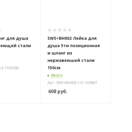
нг для душа
SW5+BH002 Лейка для
веющей стали
душа 5ти позиционная
и шланг из
нержавеюшей стали
150см
1/2-150OEM
Много
Арт.: SW5+BH002-1/2-150SMT
608
руб.