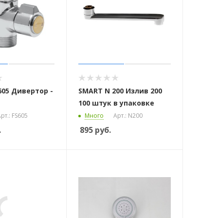
605 Дивертор -
SMART N 200 Излив 200
100 штук в упаковке
рт.: FS605
Много
Арт.: N200
.
895
руб.