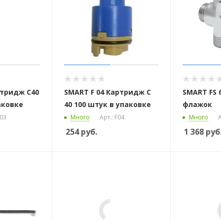
ртридж С40
SMART F 04 Картридж С
SMART FS 
аковке
40 100 штук в упаковке
флажок
F03
Много
Арт.: F04
Много
А
254
руб.
1 368
руб