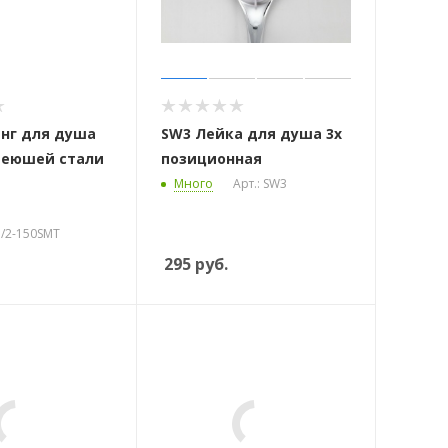
нг для душа
SW3 Лейка для душа 3х
веюшей стали
позиционная
Много
Арт.: SW3
1/2-150SMT
295
руб.