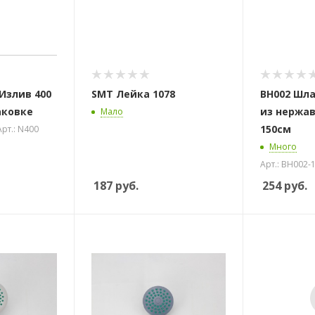
 Излив 400
SMT Лейка 1078
BH002 Шла
аковке
из нержа
Мало
150см
Арт.: N400
Много
 стоек для поручня
Арт.: BH002-
187
руб.
254
руб.