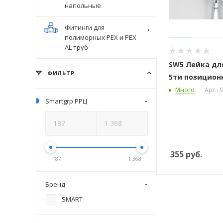
напольные
Фитинги для
полимерных PEX и PEX
AL труб
SW5 Лейка дл
ФИЛЬТР
5ти позицион
Много
Арт.: 
Smartgrp РРЦ
355
руб.
187
1 368
Бренд
SMART