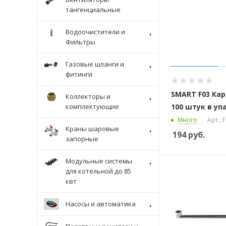
тангенциальные
Водоочистители и
Фильтры
Газовые шланги и
фитинги
SMART F03 Ка
Коллекторы и
комплектующие
100 штук в уп
Много
Арт.: 
Краны шаровые
194
руб.
запорные
Модульные системы
для котельной до 85
квт
Насосы и автоматика