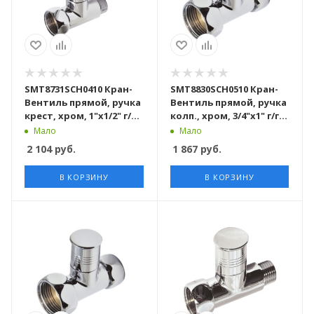
SMT8731SCH0410 Кран-
SMT8830SCH0510 Кран-
Вентиль прямой, ручка
Вентиль прямой, ручка
крест, хром, 1"х1/2" г/ш,
колп., хром, 3/4"х1" г/г,
20шт/кор
20шт/кор
Мало
Мало
2 104
руб.
1 867
руб.
В КОРЗИНУ
В КОРЗИНУ