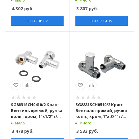
Мало
Много
4 302
руб.
3 807
руб.
В КОРЗИНУ
В КОРЗИНУ
SG8831SCH0410/2 Кран-
SG8831SCH0510/2 Кран-
Вентиль прямой, ручка
Вентиль прямой, ручка
колп., хром, 1"х1/2" г/ш,
колп., хром, 1"х 3/4" г/ш,
10 пар/кор
10 пар/кор
Мало
Много
3 478
руб.
3 533
руб.