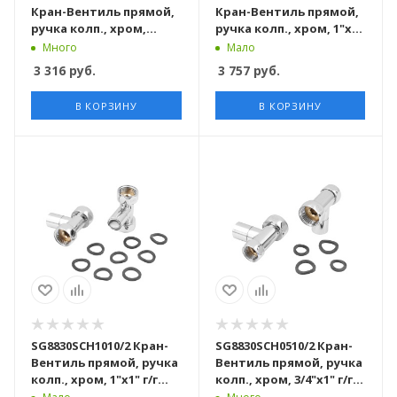
Кран-Вентиль прямой,
Кран-Вентиль прямой,
ручка колп., хром,
ручка колп., хром, 1"х
3/4"х1/2" г/ш, 10 пар/кор
3/4" г/ш, 10 пар/кор
Много
Мало
3 316
руб.
3 757
руб.
В КОРЗИНУ
В КОРЗИНУ
SG8830SCH1010/2 Кран-
SG8830SCH0510/2 Кран-
Вентиль прямой, ручка
Вентиль прямой, ручка
колп., хром, 1"х1" г/г
колп., хром, 3/4"х1" г/г,
для п/с, 10 пар/кор
10 пар/кор