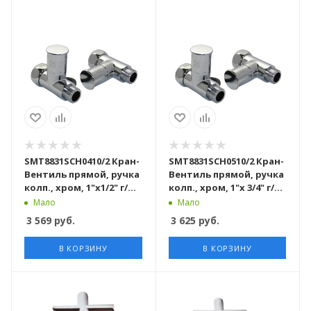
SMT8831SCH0410/2 Кран-
SMT8831SCH0510/2 Кран-
Вентиль прямой, ручка
Вентиль прямой, ручка
колп., хром, 1"х1/2" г/ш,
колп., хром, 1"х 3/4" г/ш,
10 пар/кор
10 пар/кор
Мало
Мало
3 569
руб.
3 625
руб.
В КОРЗИНУ
В КОРЗИНУ