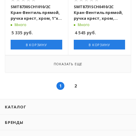
SMT8730SCH1010/2C
SMT8731SCH0410/2C
Кран-Вентиль прямой,
Кран-Вентиль прямой,
ручка крест, хром, 1"х1"
ручка крест, хром,
г/г, с отражателем, 10
1"х1/2" г/ш, с
Много
Много
пар/кор
отражателем, 10 пар/
5 335
руб.
4 545
руб.
кор
В КОРЗИНУ
В КОРЗИНУ
ПОКАЗАТЬ ЕЩЕ
1
2
КАТАЛОГ
БРЕНДЫ