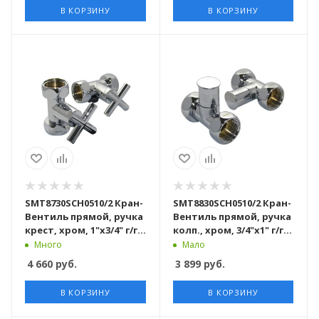
В КОРЗИНУ
В КОРЗИНУ
SMT8730SCH0510/2 Кран-
SMT8830SCH0510/2 Кран-
Вентиль прямой, ручка
Вентиль прямой, ручка
крест, хром, 1"х3/4" г/г,
колп., хром, 3/4"х1" г/г,
10 пар/кор
10 пар/кор
Много
Мало
4 660
руб.
3 899
руб.
В КОРЗИНУ
В КОРЗИНУ