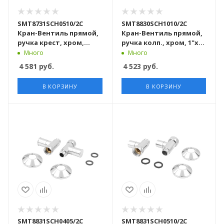
SMT8731SCH0510/2C
SMT8830SCH1010/2C
Кран-Вентиль прямой,
Кран-Вентиль прямой,
ручка крест, хром,
ручка колп., хром, 1"х1"
1"х3/4" г/ш, 10 пар/кор
г/г, 10 пар/кор
Много
Много
4 581
руб.
4 523
руб.
В КОРЗИНУ
В КОРЗИНУ
SMT8831SCH0405/2C
SMT8831SCH0510/2C