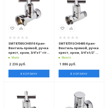
SMT8730SCH0510 Кран-
SMT8731SCH0405 Кран-
Вентиль прямой, ручка
Вентиль прямой, ручка
крест, хром, 3/4"х1" г/г,
крест, хром, 3/4"х1/2" г/
20шт/кор
ш, 20шт/кор
Мало
Много
2 236
руб.
1 886
руб.
В КОРЗИНУ
В КОРЗИНУ