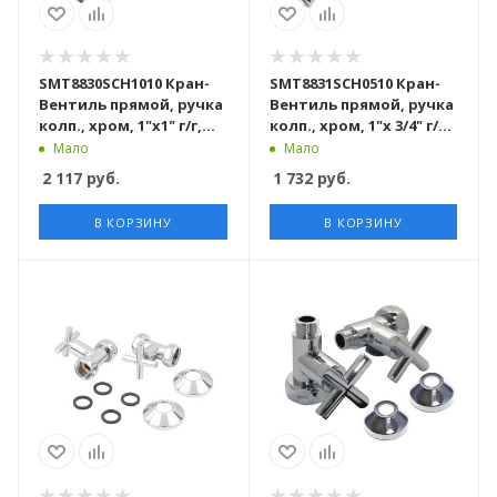
SMT8830SCH1010 Кран-
SMT8831SCH0510 Кран-
Вентиль прямой, ручка
Вентиль прямой, ручка
колп., хром, 1"х1" г/г,
колп., хром, 1"х 3/4" г/ш,
20шт/кор
20шт/кор
Мало
Мало
2 117
руб.
1 732
руб.
В КОРЗИНУ
В КОРЗИНУ