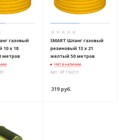
анг газовый
SMART Шланг газовый
 10 х 18
резиновый 13 х 21
0 метров
желтый 50 метров
ичии
Нет в наличии
8Y
Арт.: GP 13х21Y
319
руб.