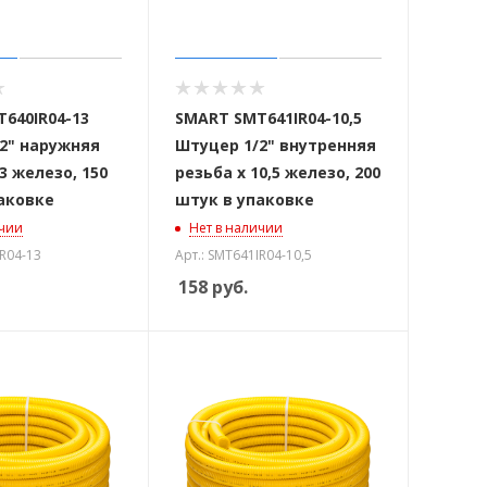
640IR04-13
SMART SMT641IR04-10,5
2" наружняя
Штуцер 1/2" внутренняя
3 железо, 150
резьба х 10,5 железо, 200
аковке
штук в упаковке
ичии
Нет в наличии
IR04-13
Арт.: SMT641IR04-10,5
158
руб.