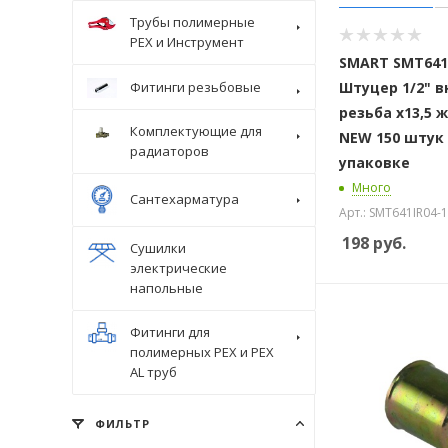
Трубы полимерные
Крепеж
PEX и Инструмент
SMART SMT641I
Штуцер 1/2" 
Фитинги резьбовые
резьба х13,5 
Комплектующие для
NEW 150 штук
радиаторов
упаковке
Много
Сантехарматура
Арт.: SMT641IR04-1
198
руб.
Сушилки
электрические
напольные
Фитинги для
полимерных PEX и PEX
AL труб
ФИЛЬТР