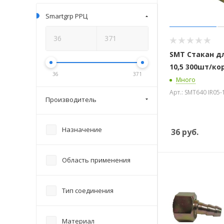
Smartgrp РРЦ
SMT Стакан дл
10,5 300шт/ко
36
371
Много
Арт.: SMT640 IR05-
Производитель
Назначение
36
руб.
Область применения
Тип соединения
Материал