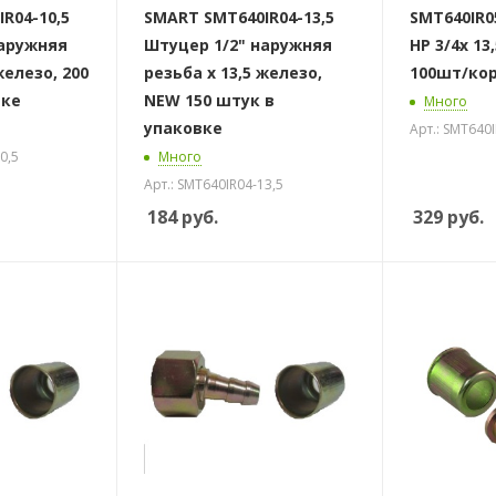
R04-10,5
SMART SMT640IR04-13,5
SMT640IR0
наружняя
Штуцер 1/2" наружняя
НР 3/4х 13
железо, 200
резьба х 13,5 железо,
100шт/ко
вке
NEW 150 штук в
Много
упаковке
Арт.: SMT640I
0,5
Много
Арт.: SMT640IR04-13,5
184
руб.
329
руб.