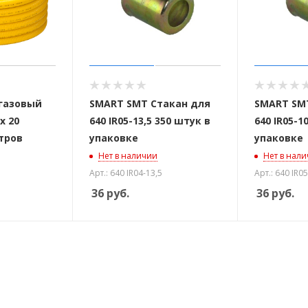
газовый
SMART SMT Стакан для
SMART SM
х 20
640 IR05-13,5 350 штук в
640 IR05-1
тров
упаковке
упаковке
Нет в наличии
Нет в нал
Арт.: 640 IR04-13,5
Арт.: 640 IR05
36
руб.
36
руб.