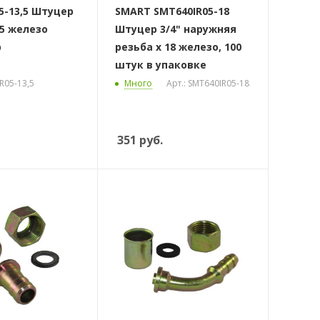
5-13,5 Штуцер
SMART SMT640IR05-18
,5 железо
Штуцер 3/4" наружняя
р
резьба х 18 железо, 100
штук в упаковке
R05-13,5
Много
Арт.: SMT640IR05-18
351
руб.