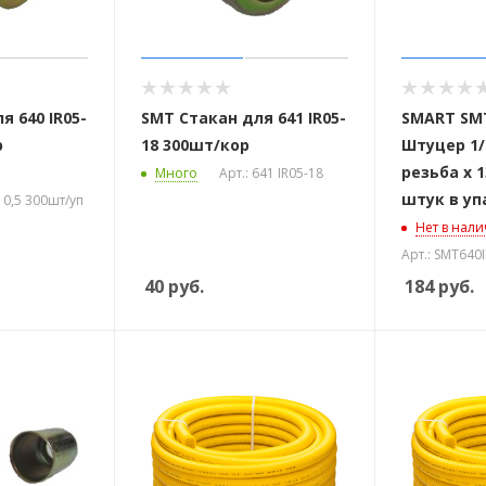
я 640 IR05-
SMT Стакан для 641 IR05-
SMART SMT
р
18 300шт/кор
Штуцер 1/
резьба х 1
Много
Арт.: 641 IR05-18
штук в уп
10,5 300шт/уп
Нет в нал
Арт.: SMT640
40
руб.
184
руб.