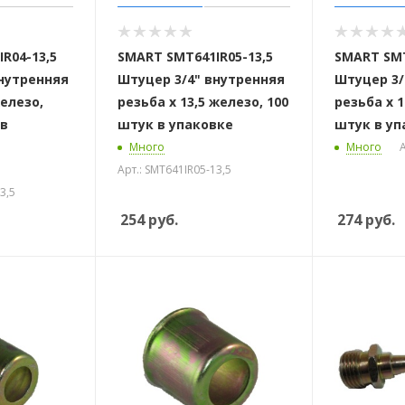
 стоек для поручня
R04-13,5
SMART SMT641IR05-13,5
SMART SMT
внутренняя
Штуцер 3/4" внутренняя
Штуцер 3/
железо,
резьба х 13,5 железо, 100
резьба х 1
 в
штук в упаковке
штук в уп
Много
Много
А
Арт.: SMT641IR05-13,5
3,5
254
руб.
274
руб.