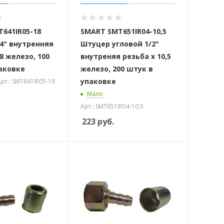
641IR05-18
SMART SMT651IR04-10,5
4" внутренняя
Штуцер угловой 1/2"
8 железо, 100
внутреняя резьба х 10,5
аковке
железо, 200 штук в
упаковке
рт.: SMT641IR05-18
Мало
Арт.: SMT651IR04-10,5
223
руб.