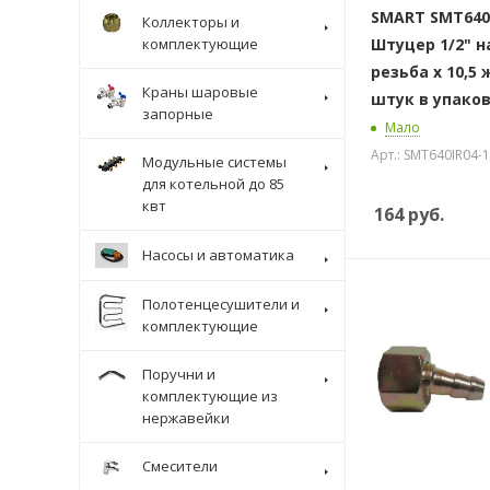
SMART SMT640I
Коллекторы и
комплектующие
Штуцер 1/2" 
резьба х 10,5 
Краны шаровые
штук в упако
запорные
Мало
Арт.: SMT640IR04-1
Модульные системы
для котельной до 85
квт
164
руб.
Насосы и автоматика
Полотенцесушители и
комплектующие
Поручни и
комплектующие из
нержавейки
Смесители