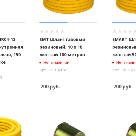
IR04-13
SMT Шланг газовый
SMART Шл
внутренняя
резиновый, 10 х 18
резиновый
лезо, 150
желтый 100 метров
желтый 5
вке
Нет в наличии
Нет в нал
Арт.: GP 10х18Y
Арт.: GP 10х1
13
200
руб.
200
руб.