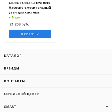
GIDRO FORCE GF189T0010
Насосно-смесительный
узел для системы
теплых полов. без
Мало
насоса
21 209
руб.
В КОРЗИНУ
КАТАЛОГ
БРЕНДЫ
КОНТАКТЫ
СЕРВИСНЫЙ ЦЕНТР
SMART