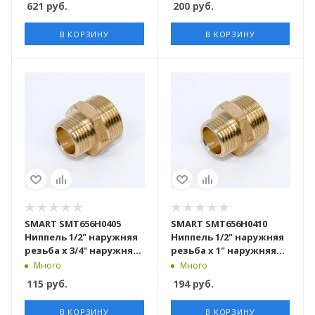
621
руб.
200
руб.
штук в упаковке
штук в упаковке
В КОРЗИНУ
В КОРЗИНУ
SMART SMT656Н0405
SMART SMT656Н0410
Ниппель 1/2" наружняя
Ниппель 1/2" наружняя
резьба х 3/4" наружняя
резьба х 1" наружняя
резьба, латунь, 200
резьба, латунь, 180
Много
Много
штук в упаковке
штук в упаковке
115
руб.
194
руб.
В КОРЗИНУ
В КОРЗИНУ