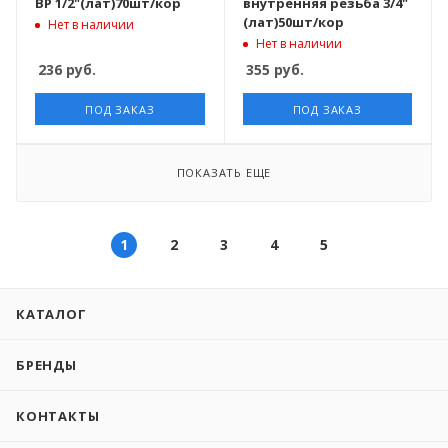
ВР 1/2"(лат)70шт/кор
внутренняя резьба 3/4"
(лат)50шт/кор
Нет в наличии
Нет в наличии
236
руб.
355
руб.
ПОД ЗАКАЗ
ПОД ЗАКАЗ
ПОКАЗАТЬ ЕЩЕ
1
2
3
4
5
КАТАЛОГ
БРЕНДЫ
КОНТАКТЫ