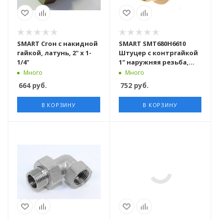
SMART Сгон с накидной
SMART SMT680H6610
гайкой, латунь, 2" х 1-
Штуцер с контргайкой
1/4"
1" наружняя резьба,
латунь, врезка в бак, 75
Много
Много
штук в упаковке
664
руб.
752
руб.
В КОРЗИНУ
В КОРЗИНУ