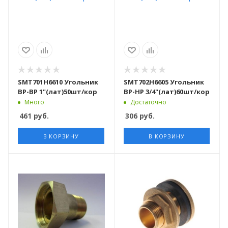
SMT701Н6610 Угольник
SMT702Н6605 Угольник
ВР-ВР 1"(лат)50шт/кор
ВР-НР 3/4"(лат)60шт/кор
Много
Достаточно
461
руб.
306
руб.
В КОРЗИНУ
В КОРЗИНУ