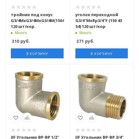
тройник под конус
уголок переходной
G3/4MxG3/4MхG3/4М(1504554)
G3/4"MxRр3/4"F (150 43
120 шт/кор.
54) 120 шт/кор
Много
Много
310
руб.
371
руб.
В КОРЗИНУ
В КОРЗИНУ
JIF Угольник ВР-ВР 1/2"
JIF Угольник ВР-ВР 3/4"