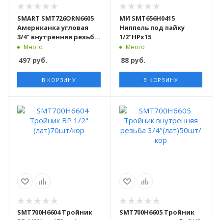
SMART SMT726ORN6605
МИ SMT656H0415
Американка угловая
Ниппель под пайку
3/4" внутренняя резьба
1/2"НРх15
х 3/4" наружняя резьба,
Много
Много
никель, 70 штук в
497
руб.
88
руб.
упаковке
В КОРЗИНУ
В КОРЗИНУ
SMT700Н6604 Тройник
SMT700Н6605 Тройник