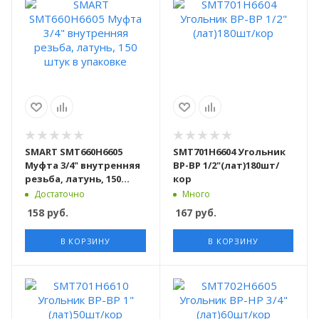
SMART SMT660H6605
SMT701Н6604 Угольник
Муфта 3/4" внутренняя
ВР-ВР 1/2"(лат)180шт/
резьба, латунь, 150
кор
штук в упаковке
Достаточно
Много
158
руб.
167
руб.
В КОРЗИНУ
В КОРЗИНУ