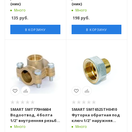
(ник)
(ник)
Много
Много
135
руб.
198
руб.
В КОРЗИНУ
В КОРЗИНУ
SMART SMT770H6604
SMART SMT652STН0410
Водоотвод, 4 болта
Футорка обратная под
1/2" внутренняя резьба
ключ 1/2" наружняя
х 1/2" внутренняя
резьба х 1" внутренняя
Много
Много
резьба, латунь, 100
резьба, латунь, 150