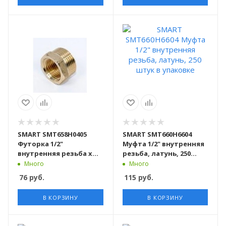
SMART SMT658Н0405
SMART SMT660H6604
Футорка 1/2"
Муфта 1/2" внутренняя
внутренняя резьба х
резьба, латунь, 250
3/4" наружняя резьба,
штук в упаковке
Много
Много
латунь, 250 штук в
76
руб.
115
руб.
упаковке
В КОРЗИНУ
В КОРЗИНУ