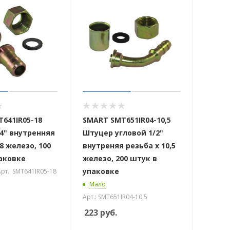
641IR05-18
SMART SMT651IR04-10,5
4" внутренняя
Штуцер угловой 1/2"
8 железо, 100
внутреняя резьба х 10,5
аковке
железо, 200 штук в
упаковке
рт.: SMT641IR05-18
Мало
Арт.: SMT651IR04-10,5
223
руб.