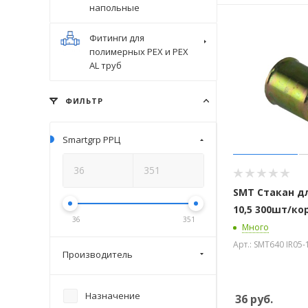
напольные
Фитинги для
полимерных PEX и PEX
AL труб
ФИЛЬТР
Smartgrp РРЦ
SMT Стакан дл
10,5 300шт/ко
36
351
Много
Арт.: SMT640 IR05-
Производитель
Назначение
36
руб.