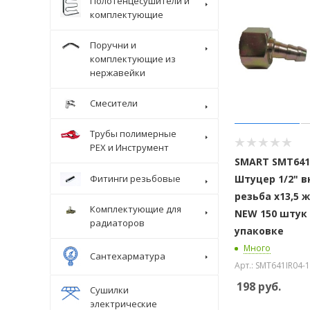
Полотенцесушители и
комплектующие
Поручни и
комплектующие из
нержавейки
Смесители
Трубы полимерные
Крепеж
PEX и Инструмент
SMART SMT641I
Штуцер 1/2" 
Фитинги резьбовые
резьба х13,5 
Комплектующие для
NEW 150 штук
радиаторов
упаковке
Много
Сантехарматура
Арт.: SMT641IR04-1
198
руб.
Сушилки
электрические