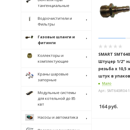
тангенциальные
Водоочистители и
Фильтры
Газовые шланги и
фитинги
SMART SMT640I
Коллекторы и
комплектующие
Штуцер 1/2" 
резьба х 10,5 
Краны шаровые
штук в упако
запорные
Мало
Арт.: SMT640IR04-1
Модульные системы
для котельной до 85
квт
164
руб.
Насосы и автоматика