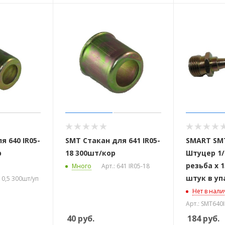
я 640 IR05-
SMT Стакан для 641 IR05-
SMART SMT
р
18 300шт/кор
Штуцер 1/
резьба х 1
Много
Арт.: 641 IR05-18
штук в уп
10,5 300шт/уп
Нет в нал
Арт.: SMT640
40
руб.
184
руб.