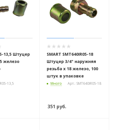
5-13,5 Штуцер
SMART SMT640IR05-18
,5 железо
Штуцер 3/4" наружняя
р
резьба х 18 железо, 100
штук в упаковке
R05-13,5
Много
Арт.: SMT640IR05-18
351
руб.