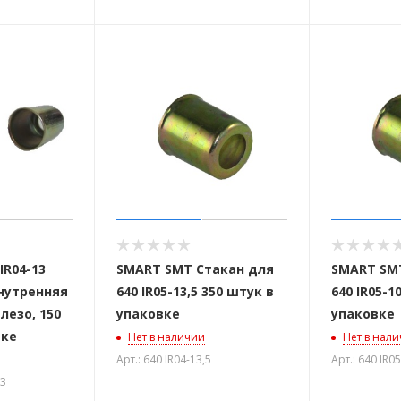
IR04-13
SMART SMT Стакан для
SMART SM
внутренняя
640 IR05-13,5 350 штук в
640 IR05-1
лезо, 150
упаковке
упаковке
вке
Нет в наличии
Нет в нал
Арт.: 640 IR04-13,5
Арт.: 640 IR05
13