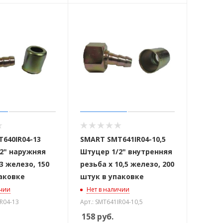
640IR04-13
SMART SMT641IR04-10,5
2" наружняя
Штуцер 1/2" внутренняя
3 железо, 150
резьба х 10,5 железо, 200
аковке
штук в упаковке
ичии
Нет в наличии
IR04-13
Арт.: SMT641IR04-10,5
158
руб.