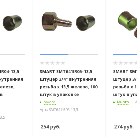
 стоек для поручня
R04-13,5
SMART SMT641IR05-13,5
SMART SMT
внутренняя
Штуцер 3/4" внутренняя
Штуцер 3/
железо,
резьба х 13,5 железо, 100
резьба х 1
 в
штук в упаковке
штук в уп
Много
Много
А
Арт.: SMT641IR05-13,5
3,5
254
руб.
274
руб.