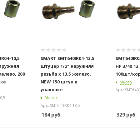
R04-10,5
SMART SMT640IR04-13,5
SMT640IR0
наружняя
Штуцер 1/2" наружняя
НР 3/4х 13
железо, 200
резьба х 13,5 железо,
100шт/ко
вке
NEW 150 штук в
Много
упаковке
Арт.: SMT640I
0,5
Много
Арт.: SMT640IR04-13,5
184
руб.
329
руб.