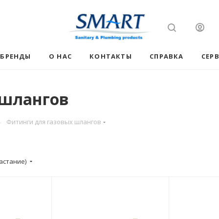
БРЕНДЫ
О НАС
КОНТАКТЫ
СПРАВКА
СЕР
 шлангов
—
Фитинги для газовых шлангов
астание)