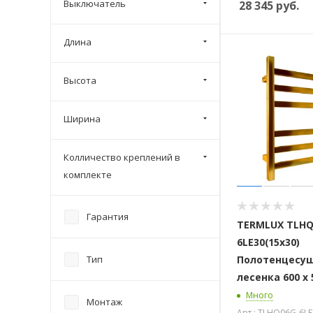
Выключатель
28 345
руб.
Длина
Высота
Ширина
Колличество креплений в
комплекте
Гарантия
TERMLUX TLHQ
6LE30(15х30)
Тип
Полотенцесу
лесенка 600 х 
Много
Монтаж
Арт.: TLHQ06G-6LE