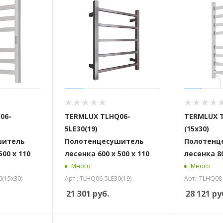
 стоек для поручня
06-
TERMLUX TLHQ06-
TERMLUX T
5LE30(19)
(15x30)
шитель
Полотенцесушитель
Полотенц
500 х 110
лесенка 600 х 500 х 110
лесенка 80
Много
Много
0(15х30)
Арт.: TLHQ06-5LE30(19)
Арт.: TLHQ08-
21 301
руб.
28 121
ру