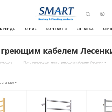
БРЕНДЫ
О НАС
КОНТАКТЫ
СПРАВКА
СЕР
 греющим кабелем Лесенк
—
ктующие
Полотенцесушители с греющим кабелем Лесенки
астание)