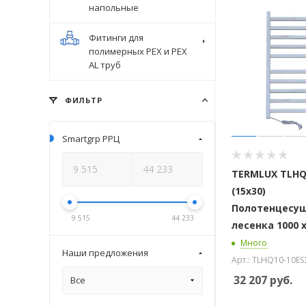
напольные
Фитинги для
полимерных PEX и PEX
AL труб
ФИЛЬТР
Smartgrp РРЦ
TERMLUX TLHQ
(15x30)
Полотенцесу
9 515
44 233
лесенка 1000 х
Много
Наши предложения
Арт.: TLHQ10-10ES
32 207
руб.
Все