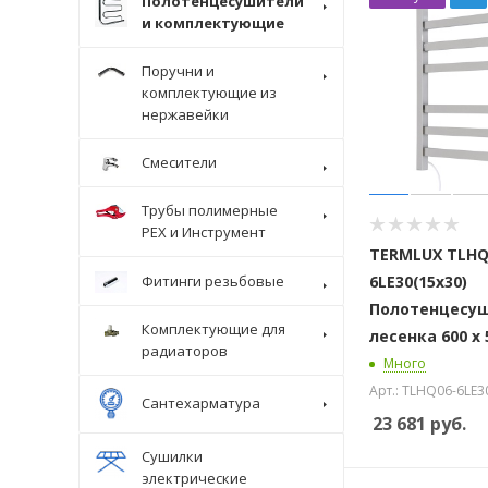
Полотенцесушители
и комплектующие
Поручни и
комплектующие из
нержавейки
Смесители
Трубы полимерные
Крепеж
PEX и Инструмент
TERMLUX TLHQ
6LE30(15х30)
Фитинги резьбовые
Полотенцесу
Комплектующие для
лесенка 600 х 
радиаторов
Много
Арт.: TLHQ06-6LE3
Сантехарматура
23 681
руб.
Сушилки
электрические