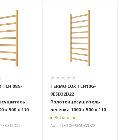
 TLH 08G-
TERMO LUX TLH10G-
9ESD32D22
есушитель
Полотенцесушитель
0 х 500 х 110
лесенка 1000 х 500 х 110
Достаточно
G-7ESD32D22
Арт.: TLH10G-9ESD32D22