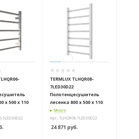
TLHQR06-
TERMLUX TLHQR08-
7LED30D22
есушитель
Полотенцесушитель
0 х 500 х 110
лесенка 800 х 500 х 110
Много
06-5LED30D22
Арт.: TLHQR08-7LED30D22
б.
24 871
руб.