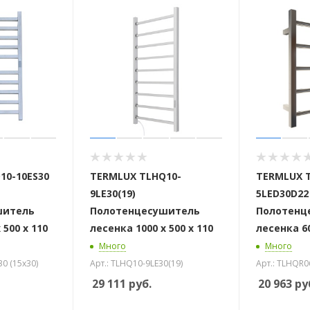
10-10ES30
TERMLUX TLHQ10-
TERMLUX 
9LE30(19)
5LED30D22
шитель
Полотенцесушитель
Полотенц
 500 х 110
лесенка 1000 х 500 х 110
лесенка 60
Много
Много
30 (15x30)
Арт.: TLHQ10-9LE30(19)
Арт.: TLHQR
29 111
руб.
20 963
ру