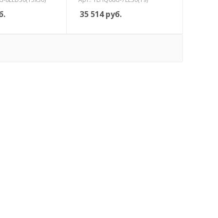
б.
35 514
руб.