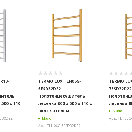
R10-
TERMO LUX TLH06G-
TERMO LUX
5ESD32D22
7ESD32D22
шитель
Полотенцесушитель
Полотенц
 500 х 110
лесенка 600 х 500 х 110 с
лесенка 80
включателем
Мало
ED30D22
Мало
Арт.: TLH08
Арт.: TLH06G-5ESD32D22