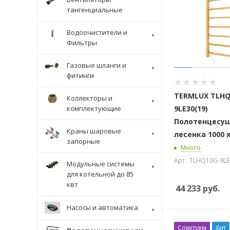
тангенциальные
Водоочистители и
Фильтры
Газовые шланги и
фитинги
TERMLUX TLHQ
Коллекторы и
комплектующие
9LE30(19)
Полотенцесу
Краны шаровые
лесенка 1000 х
запорные
Много
Арт.: TLHQ10G-9LE
Модульные системы
для котельной до 85
квт
44 233
руб.
Насосы и автоматика
Советуем
Хит