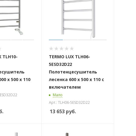
 TLH10-
TERMO LUX TLH06-
5ESD32D22
есушитель
Полотенцесушитель
00 х 500 х 110
лесенка 600 х 500 х 110 с
включателем
7ESD32D22
Мало
Арт.: TLH06-5ESD32D22
б.
13 653
руб.