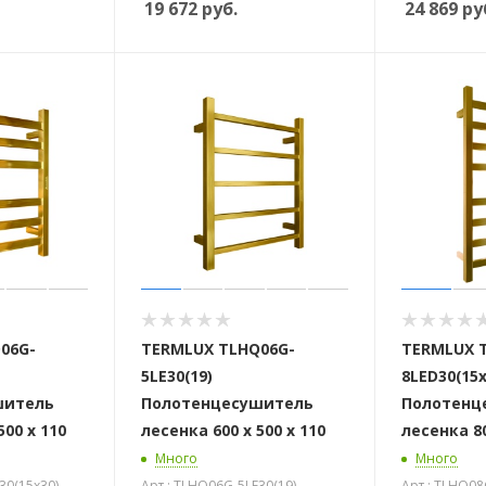
19 672
руб.
24 869
ру
06G-
TERMLUX TLHQ06G-
TERMLUX 
5LE30(19)
8LED30(15х
шитель
Полотенцесушитель
Полотенц
500 х 110
лесенка 600 х 500 х 110
лесенка 80
Много
Много
30(15х30)
Арт.: TLHQ06G-5LE30(19)
Арт.: TLHQ08