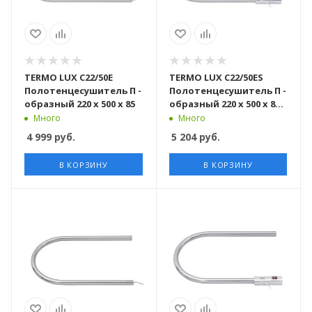
TERMO LUX С22/50Е
TERMO LUX С22/50ЕS
Полотенцесушитель П -
Полотенцесушитель П -
образный 220 х 500 х 85
образный 220 х 500 х 85 с
включателем
Много
Много
4 999
руб.
5 204
руб.
В КОРЗИНУ
В КОРЗИНУ