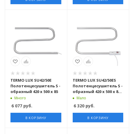
TERMO LUX SU42/50E
TERMO LUX SU42/50ES
Полотенцесушитель S -
Полотенцесушитель S -
образный 420 х 500 х 85
образный 420 х 500 х 85 с
включателем
Много
Мало
6 077
руб.
6 320
руб.
В КОРЗИНУ
В КОРЗИНУ