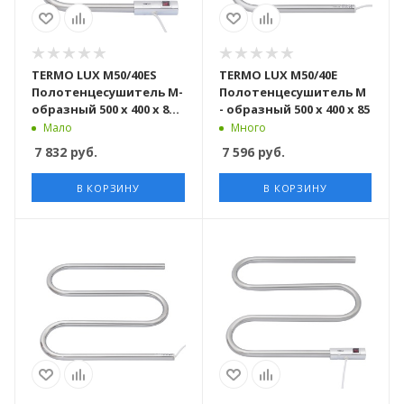
TERMO LUX M50/40ES
TERMO LUX M50/40E
Полотенцесушитель М-
Полотенцесушитель М
образный 500 х 400 х 85 c
- образный 500 х 400 х 85
включателем
Мало
Много
7 832
руб.
7 596
руб.
В КОРЗИНУ
В КОРЗИНУ