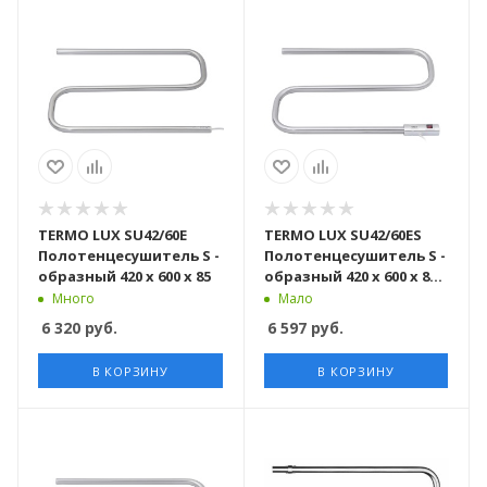
TERMO LUX SU42/60E
TERMO LUX SU42/60ES
Полотенцесушитель S -
Полотенцесушитель S -
образный 420 х 600 х 85
образный 420 х 600 х 85 с
включателем
Много
Мало
6 320
руб.
6 597
руб.
В КОРЗИНУ
В КОРЗИНУ