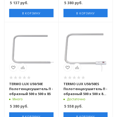
5 137
руб.
5 380
руб.
В КОРЗИНУ
В КОРЗИНУ
TERMO LUX U50/50Е
TERMO LUX U50/50ЕS
Полотенцесушитель П -
Полотенцесушитель П -
образный 500 х 500 х 85
образный 500 х 500 х 85 с
включателем
Много
Достаточно
5 380
руб.
5 558
руб.
В КОРЗИНУ
В КОРЗИНУ