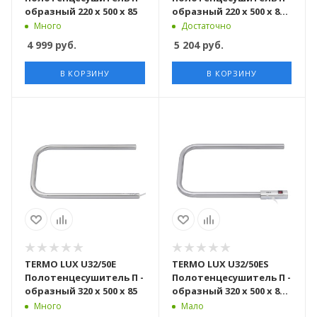
образный 220 х 500 х 85
образный 220 х 500 х 85 с
включателем
Много
Достаточно
4 999
руб.
5 204
руб.
В КОРЗИНУ
В КОРЗИНУ
TERMO LUX U32/50Е
TERMO LUX U32/50ЕS
Полотенцесушитель П -
Полотенцесушитель П -
образный 320 х 500 х 85
образный 320 х 500 х 85 с
включателем
Много
Мало