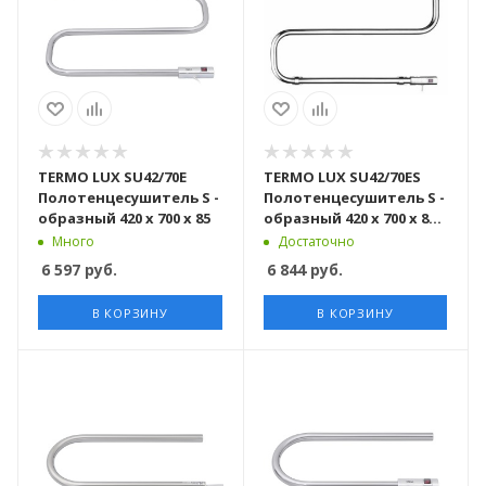
TERMO LUX SU42/70E
TERMO LUX SU42/70ES
Полотенцесушитель S -
Полотенцесушитель S -
образный 420 х 700 х 85
образный 420 х 700 х 85 с
включателем
Много
Достаточно
6 597
руб.
6 844
руб.
В КОРЗИНУ
В КОРЗИНУ