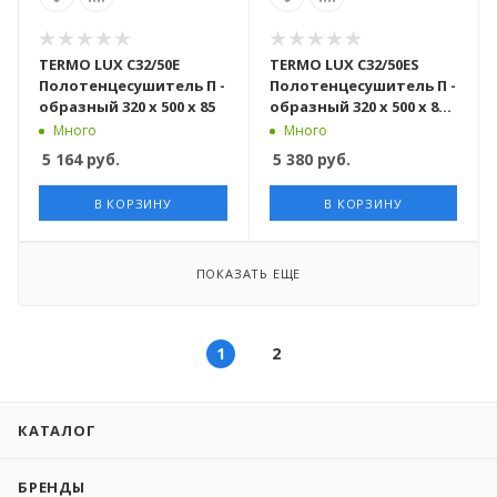
TERMO LUX С32/50Е
TERMO LUX С32/50ЕS
Полотенцесушитель П -
Полотенцесушитель П -
образный 320 х 500 х 85
образный 320 х 500 х 85 с
включателем
Много
Много
5 164
руб.
5 380
руб.
В КОРЗИНУ
В КОРЗИНУ
ПОКАЗАТЬ ЕЩЕ
1
2
КАТАЛОГ
БРЕНДЫ