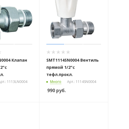
0004 Клапан
SMT1114SN0004 Вентиль
2"с
прямой 1/2"с
л.
тефл.прокл.
рт.: 1113LN0004
Много
Арт.: 1114SN0004
990
руб.