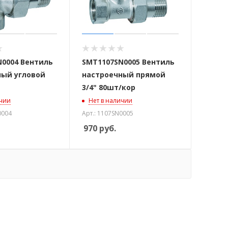
0004 Вентиль
SMT1107SN0005 Вентиль
ный угловой
настроечный прямой
3/4" 80шт/кор
ичии
Нет в наличии
0004
Арт.: 1107SN0005
970
руб.