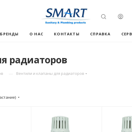
БРЕНДЫ
О НАС
КОНТАКТЫ
СПРАВКА
СЕР
ля радиаторов
—
ов
Вентили и клапаны для радиаторов
астание)