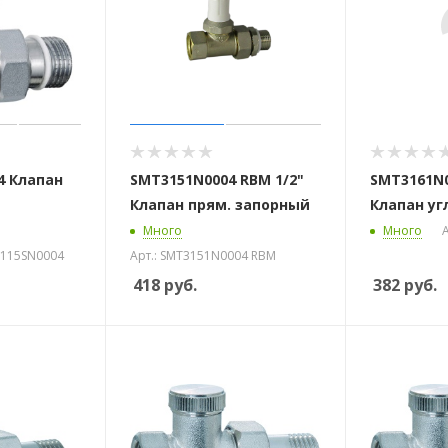
4 Клапан
SMT3151N0004 RBM 1/2"
SMT3161N0
Клапан прям. запорный
Клапан уг
Много
Много
 1115SN0004
Арт.: SMT3151N0004 RBM
418
руб.
382
руб.