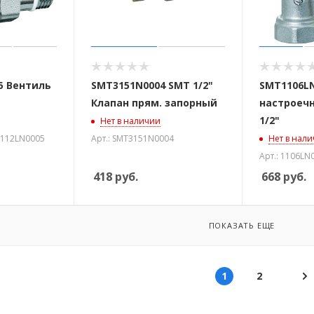
5 Вентиль
SMT3151N0004 SMT 1/2"
SMT1106LN
Клапан прям. запорный
настроеч
1/2"
Нет в наличии
 1112LN0005
Арт.: SMT3151N0004
Нет в нал
Арт.: 1106LN
418
руб.
668
руб.
ПОКАЗАТЬ ЕЩЕ
1
2