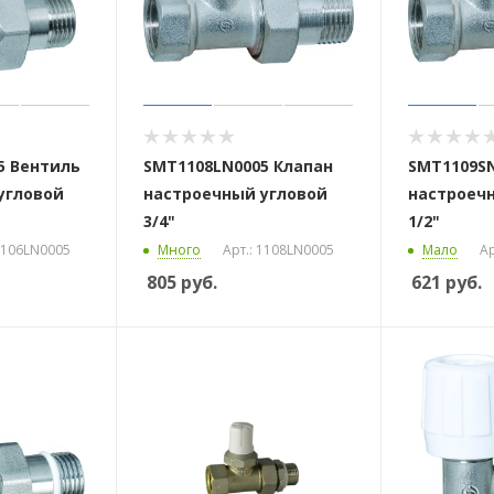
5 Вентиль
SMT1108LN0005 Клапан
SMT1109SN
угловой
настроечный угловой
настроеч
3/4"
1/2"
 1106LN0005
Много
Арт.: 1108LN0005
Мало
Ар
805
руб.
621
руб.