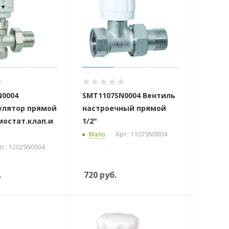
N0004
SMT1107SN0004 Вентиль
улятор прямой
настроечный прямой
рмостат.клап.и
1/2"
Мало
Арт.: 1107SN0004
т.: 1202SN0004
.
720
руб.