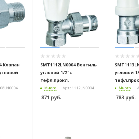
4 Клапан
SMT1112LN0004 Вентиль
SMT1113LN
 стоек для поручня
угловой
угловой 1/2"с
угловой 1/
тефл.прокл.
тефл.прок
1108LN0004
Много
Арт.: 1112LN0004
Много
А
871
руб.
783
руб.