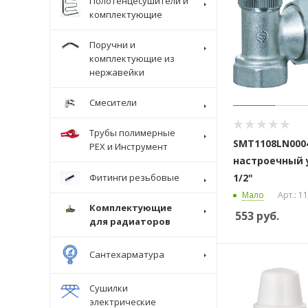
Полотенцесушители и
комплектующие
Поручни и
комплектующие из
нержавейки
Смесители
Трубы полимерные
SMT1108LN000
Крепеж
PEX и Инструмент
настроечный 
1/2"
Фитинги резьбовые
Мало
Арт.: 
Комплектующие
553
руб.
для радиаторов
Сантехарматура
Сушилки
электрические