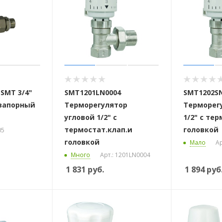
SMT 3/4"
SMT1201LN0004
SMT1202S
 запорный
Терморегулятор
Терморег
угловой 1/2" с
1/2" с те
термостат.клап.и
головкой
05
головкой
Мало
Ар
Много
Арт.: 1201LN0004
1 831
руб.
1 894
руб