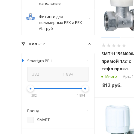
напольные
Фитинги для
полимерных PEX и PEX
AL труб
ФИЛЬТР
SMT1115SN000
Smartgrp РРЦ
прямой 1/2"с
тефл.прокл.
Много
Арт.:
812
руб.
382
1 894
Бренд
SMART