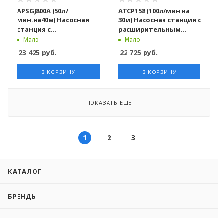
APSGJ800А (50л/
ATCP158 (100л/мин на
мин.на40м) Насосная
30м) Насосная станция c
станция c
расширительным
расширительным
баком
Мало
Мало
баком с защитой от
23 425
руб.
22 725
руб.
сухого хода
В КОРЗИНУ
В КОРЗИНУ
ПОКАЗАТЬ ЕЩЕ
1
2
3
КАТАЛОГ
БРЕНДЫ