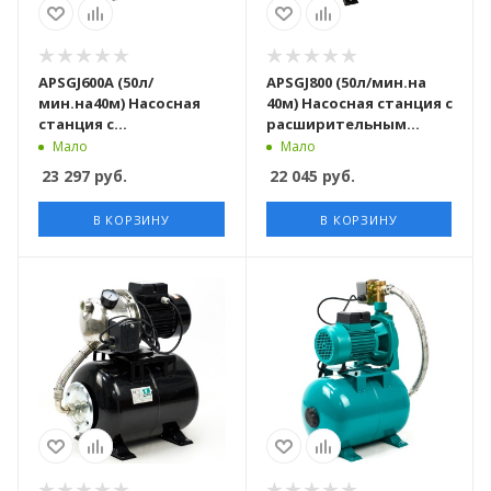
APSGJ600А (50л/
APSGJ800 (50л/мин.на
мин.на40м) Насосная
40м) Насосная станция c
станция c
расширительным
расширительным
баком
Мало
Мало
баком с защитой от
23 297
руб.
22 045
руб.
сухого хода
В КОРЗИНУ
В КОРЗИНУ