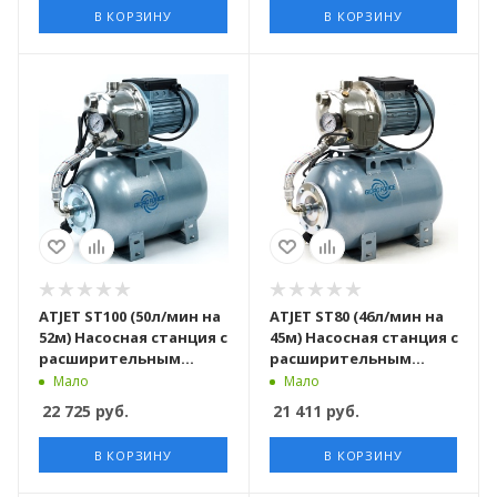
В КОРЗИНУ
В КОРЗИНУ
ATJET ST100 (50л/мин на
ATJET ST80 (46л/мин на
52м) Насосная станция c
45м) Насосная станция c
расширительным
расширительным
баком, комплект
баком, комплект
Мало
Мало
сальник и воронка
сальник и воронка
22 725
руб.
21 411
руб.
В КОРЗИНУ
В КОРЗИНУ