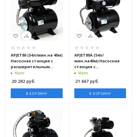
APJET80 (54л/мин.на 40м)
APJET80А (54л/
Насосная станция c
мин.на40м) Насосная
расширительным
станция c
баком
расширительным
Мало
Мало
баком с защитой от
20 282
руб.
21 667
руб.
сухого хода
В КОРЗИНУ
В КОРЗИНУ