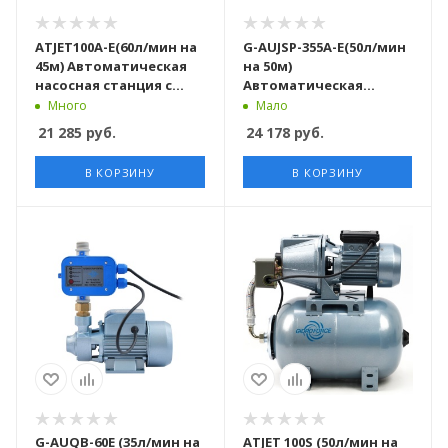
ATJET100A-E(60л/мин на
G-AUJSP-355A-E(50л/мин
45м) Автоматическая
на 50м)
насосная станция с
Автоматическая
контроллером TPC-10
насосная станция с
Много
Мало
контроллером TPC-10 с
21 285
руб.
24 178
руб.
доп сальником
В КОРЗИНУ
В КОРЗИНУ
G-AUQB-60E (35л/мин на
ATJET 100S (50л/мин на