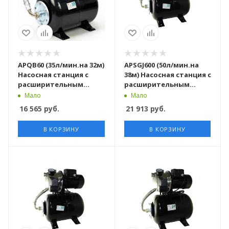
APQB60 (35л/мин.на 32м)
APSGJ600 (50л/мин.на
Насосная станция c
38м) Насосная станция c
расширительным
расширительным
баком
баком
Мало
Мало
16 565
руб.
21 913
руб.
В КОРЗИНУ
В КОРЗИНУ