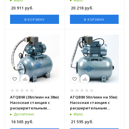
Мало
Мало
сальник и воронка
сальник и воронка
20 911
руб.
20 218
руб.
В КОРЗИНУ
В КОРЗИНУ
ATQB60 (38л/мин на 38м)
ATQB80 50л/мин на 55м)
Насосная станция c
Насосная станция c
расширительным
расширительным
баком, комплект
баком, комплект
Достаточно
Мало
сальник и воронка
сальник и воронка
16 565
руб.
21 595
руб.