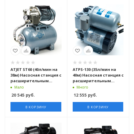
ATJET ST60 (40л/мин на
ATPS-130 (35л/мин на
38м) Насосная станция c
40м) Насосная станция c
расширительным
расширительным
баком, комплект
баком, комплект
Мало
Много
сальник и воронка
сальник и воронка
20 545
руб.
12 555
руб.
В КОРЗИНУ
В КОРЗИНУ