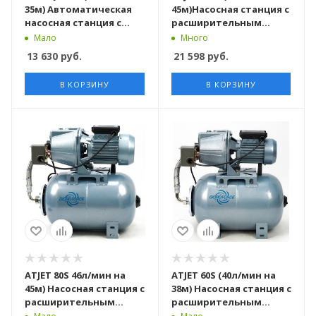
35м) Автоматическая
45м)Насосная станция c
насосная станция с
расширительным
контроллером TPC-10 с
баком, комплект
Мало
Много
доп сальником
сальник и воронка
13 630
руб.
21 598
руб.
В КОРЗИНУ
В КОРЗИНУ
ATJET 80S 46л/мин на
ATJET 60S (40л/мин на
45м) Насосная станция c
38м) Насосная станция c
расширительным
расширительным
баком, комплект
баком, комплект