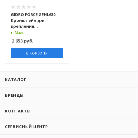
GIDRO FORCE GFHL630
Кронштейн для
крепления
коллекторов к стене
Мало
2 653
руб.
В КОРЗИНУ
КАТАЛОГ
БРЕНДЫ
КОНТАКТЫ
СЕРВИСНЫЙ ЦЕНТР