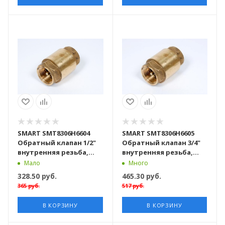
SMART SMT8306Н6604
SMART SMT8306Н6605
Обратный клапан 1/2"
Обратный клапан 3/4"
внутренняя резьба,
внутренняя резьба,
латунь
латунь
Мало
Много
328.50
руб.
465.30
руб.
365
руб.
517
руб.
В КОРЗИНУ
В КОРЗИНУ