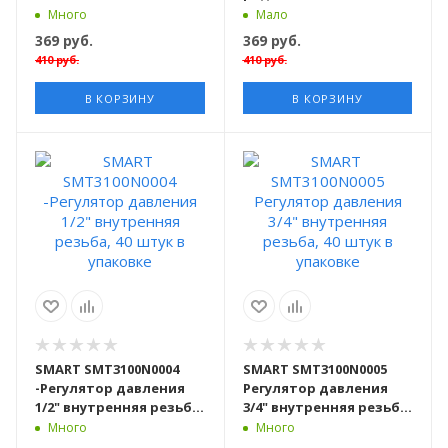
наружняя резьба, 50
наружняя резьба, 50
Много
Мало
штук в упаковке, axial
штук в упаковке, radial
369
руб.
369
руб.
410
руб.
410
руб.
В КОРЗИНУ
В КОРЗИНУ
SMART SMT3100N0004
SMART SMT3100N0005
-Регулятор давления
Регулятор давления
1/2" внутренняя резьба,
3/4" внутренняя резьба,
40 штук в упаковке
40 штук в упаковке
Много
Много