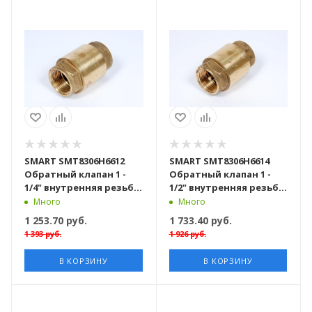
SMART SMT8306Н6612
SMART SMT8306Н6614
Обратный клапан 1 -
Обратный клапан 1 -
1/4" внутренняя резьба,
1/2" внутренняя резьба,
латунь
латунь
Много
Много
1 253.70
руб.
1 733.40
руб.
1 393
руб.
1 926
руб.
В КОРЗИНУ
В КОРЗИНУ