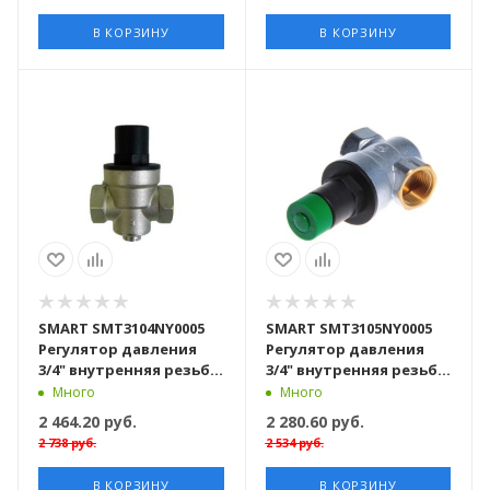
В КОРЗИНУ
В КОРЗИНУ
SMART SMT3104NY0005
SMART SMT3105NY0005
Регулятор давления
Регулятор давления
3/4" внутренняя резьба,
3/4" внутренняя резьба,
Black, латунь
white, никель, 36 штук в
Много
Много
никелированная, 42
упаковке
2 464.20
руб.
2 280.60
руб.
штуки в упаковке
2 738
руб.
2 534
руб.
В КОРЗИНУ
В КОРЗИНУ