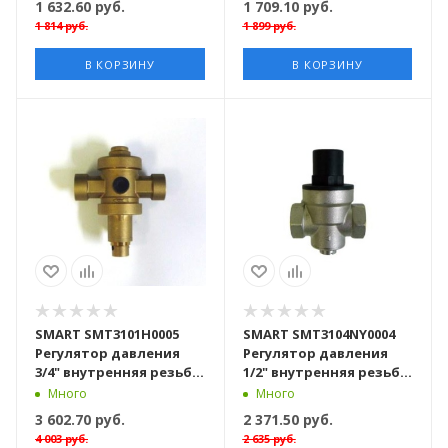
1 632.60
руб.
1 709.10
руб.
1 814
руб.
1 899
руб.
В КОРЗИНУ
В КОРЗИНУ
SMART SMT3101H0005
SMART SMT3104NY0004
Регулятор давления
Регулятор давления
3/4" внутренняя резьба,
1/2" внутренняя резьба,
с отводом для
Black, латунь
Много
Много
манометра, латунь
никелированная, 42
3 602.70
руб.
2 371.50
руб.
штуки в упаковке
4 003
руб.
2 635
руб.