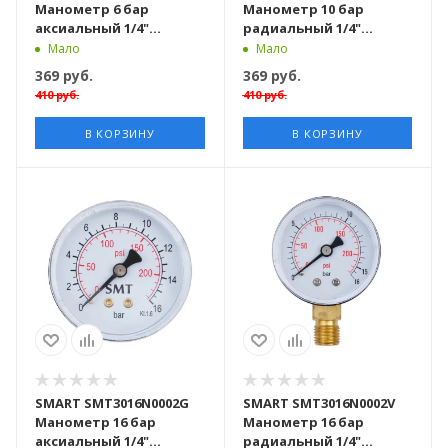
Манометр 6 бар
Манометр 10 бар
аксиальный 1/4"
радиальный 1/4"
наружняя резьба, 50
наружняя резьба, 50
Мало
Мало
штук в упаковке, axial
штук в упаковке, radial
369
руб.
369
руб.
410
руб.
410
руб.
В КОРЗИНУ
В КОРЗИНУ
SMART SMT3016N0002G
SMART SMT3016N0002V
Манометр 16 бар
Манометр 16 бар
аксиальный 1/4"
радиальный 1/4"