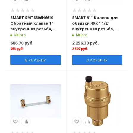
SMART SMT8306Н6610
SMART 911 Колено для
Обратный клапан 1"
обвязки 40 х 1 1/2"
внутренняя резьба,
внутренняя резьба,
латунь, 100 штук в
латунь, 25 штук в
Много
Много
упаковке
упаковке
686.70
руб.
2 256.30
руб.
763
руб.
2 507
руб.
В КОРЗИНУ
В КОРЗИНУ