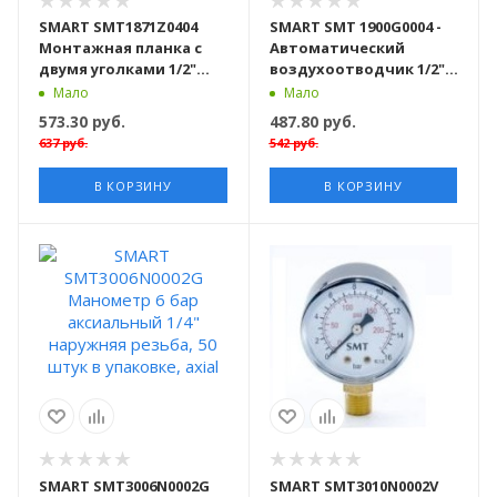
SMART SMT1871Z0404
SMART SMT 1900G0004 -
Монтажная планка с
Автоматический
двумя уголками 1/2"
воздухоотводчик 1/2"
внутренняя резьба,
латунь, 50 штук в
Мало
Мало
латунь 50 штук в
упаковке
573.30
руб.
487.80
руб.
упаковке
637
руб.
542
руб.
В КОРЗИНУ
В КОРЗИНУ
SMART SMT3006N0002G
SMART SMT3010N0002V