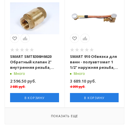
SMART SMT8306Н6620
SMART 910 Обвязка для
Обратный клапан 2"
ванн - полуавтомат 1
внутренняя резьба,
1/2" наружняя резьба,
латунь, 24 штуки в
латунь, 20 штук в
Много
Много
упаковке
упаковке
2 596.50
руб.
3 689.10
руб.
2 885
руб.
4 099
руб.
В КОРЗИНУ
В КОРЗИНУ
ПОКАЗАТЬ ЕЩЕ