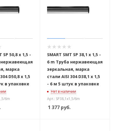
SP 50,8 x 1,5 -
SMART SMT SP 38,1 x 1,5 -
а нержавеющая
6 m Труба нержавеющая
я, марка
зеркальная, марка
304 D50,8 x 1,5
стали AISI 304 D38,1 x 1,5
ук в упаковке
- 6 м 5 штук в упаковке
ичии
Нет в наличии
1,5/6m
Арт.: SP38,1x1,5/6m
.
1 377
руб.