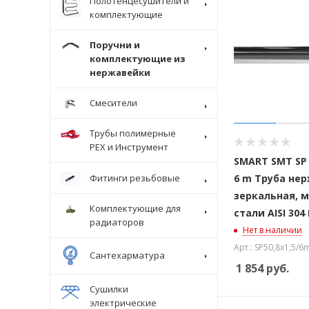
Полотенцесушители и
комплектующие
Поручни и
комплектующие из
нержавейки
Смесители
Трубы полимерные
Крепеж
PEX и Инструмент
SMART SMT SP 5
6 m Труба не
Фитинги резьбовые
зеркальная, 
Комплектующие для
стали AISI 304 
радиаторов
Нет в наличии
Арт.: SP50,8x1,5/6
Сантехарматура
1 854
руб.
Сушилки
электрические