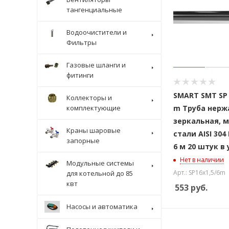
тангенциальные
Водоочистители и
Фильтры
Газовые шланги и
фитинги
SMART SMT SP 1
Коллекторы и
комплектующие
m Труба нер
зеркальная, 
Краны шаровые
стали AISI 304 
запорные
6 м 20 штук в
Нет в наличии
Модульные системы
Арт.: SP16x1,5/6m
для котельной до 85
квт
553
руб.
Насосы и автоматика