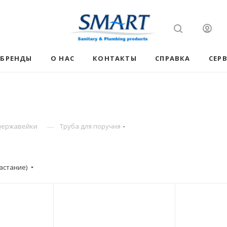
БРЕНДЫ
О НАС
КОНТАКТЫ
СПРАВКА
СЕР
—
нержавейки
Труба для поручня
астание)