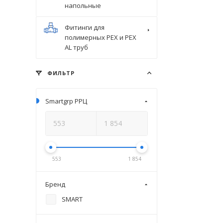
напольные
Фитинги для
полимерных PEX и PEX
AL труб
ФИЛЬТР
Smartgrp РРЦ
553
1 854
Бренд
SMART