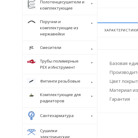
Полотенцесушители и
комплектующие
Поручни и
комплектующие из
ХАРАКТЕРИСТИК
нержавейки
Смесители
Трубы полимерные
Базовая ед
Крепеж
PEX и Инструмент
Производит
Цвет покры
Фитинги резьбовые
Материал из
Комплектующие для
Гарантия
радиаторов
Сантехарматура
Сушилки
электрические