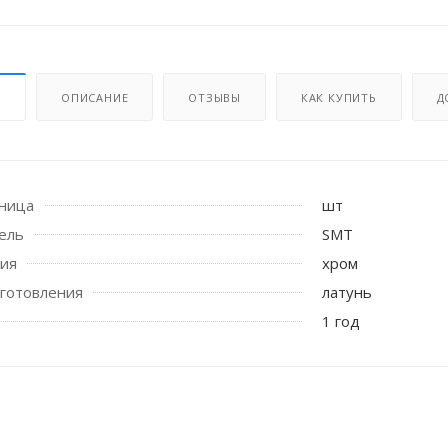
И
ОПИСАНИЕ
ОТЗЫВЫ
КАК КУПИТЬ
Д
иница
шт
 стоек для поручня
ель
SMT
тия
хром
готовления
латунь
1 год