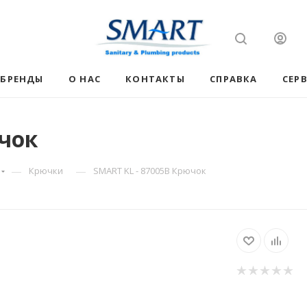
БРЕНДЫ
О НАС
КОНТАКТЫ
СПРАВКА
СЕР
ючок
—
—
Крючки
SMART KL - 87005B Крючок