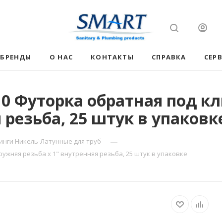
БРЕНДЫ
О НАС
КОНТАКТЫ
СПРАВКА
СЕР
 Футорка обратная под кл
 резьба, 25 штук в упаковк
—
инги Никель-Латунные для труб
ужняя резьба х 1" внутренняя резьба, 25 штук в упаковке