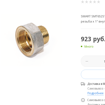
SMART SMT652ST
резьба х 1" вну
923
руб
Много
Доставка в
М
Самовывоз
Подробнее
Самовывоз с
Доставка зав