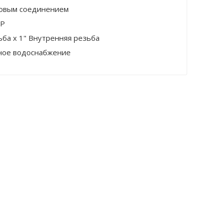
бовым соединением
ВР
ьба х 1" Внутренняя резьба
ное водоснабжение