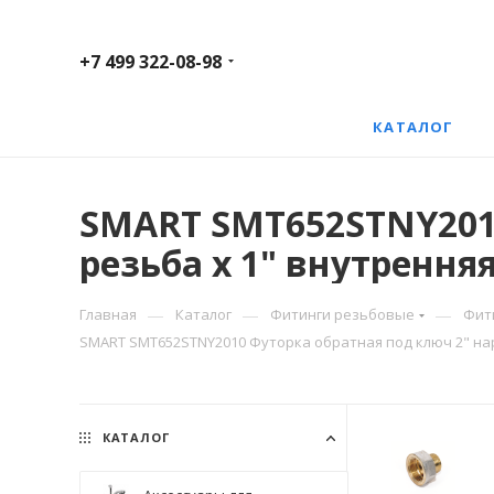
+7 499 322-08-98
КАТАЛОГ
SMART SMT652STNY2010
резьба х 1" внутренняя
—
—
—
Главная
Каталог
Фитинги резьбовые
Фит
SMART SMT652STNY2010 Футорка обратная под ключ 2" нар
КАТАЛОГ