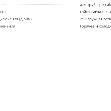
для труб с резь
ения
Гайка-Гайка ВР-
дключения (дюйм)
2" Наружная рез
именения
Горячее и холод