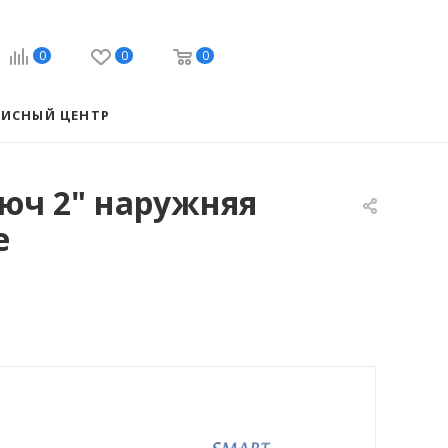
0
0
0
ВИСНЫЙ ЦЕНТР
юч 2" наружняя
е