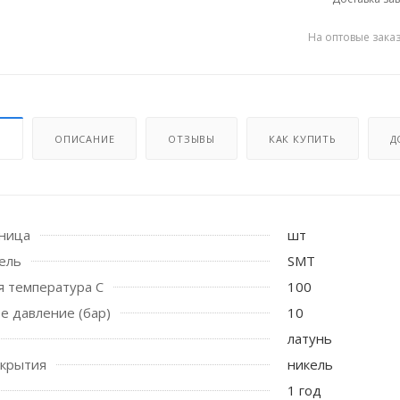
На оптовые зака
И
ОПИСАНИЕ
ОТЗЫВЫ
КАК КУПИТЬ
Д
иница
шт
 стоек для поручня
ель
SMT
я температура С
100
е давление (бар)
10
латунь
окрытия
никель
1 год