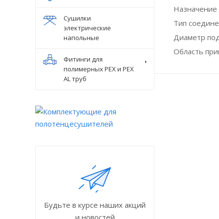
Назначение
Сушилки
Тип соедин
электрические
Диаметр по
напольные
Область пр
Фитинги для
полимерных PEX и PEX
AL труб
Будьте в курсе наших акций
и новостей