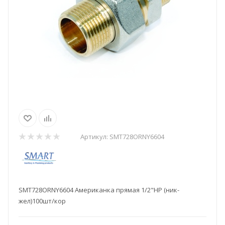
Артикул:
SMT728ORNY6604
SMT728ORNY6604 Американка прямая 1/2"НР (ник-
жел)100шт/кор