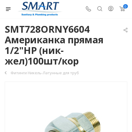
0
SMT728ORNY6604
Американка прямая
1/2"НР (ник-
жел)100шт/кор
Фитинги Никель-Латунные для труб