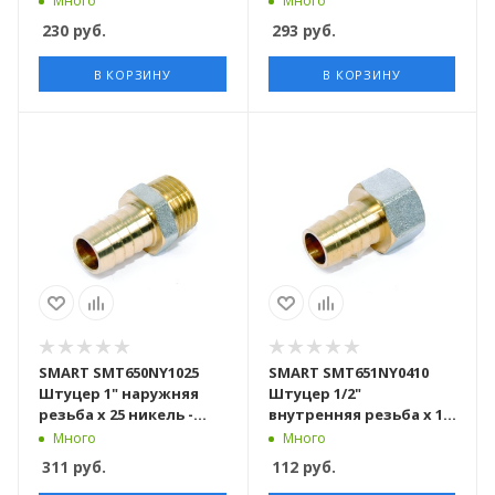
Много
Много
упаковке
упаковке
230
руб.
293
руб.
В КОРЗИНУ
В КОРЗИНУ
SMART SMT650NY1025
SMART SMT651NY0410
Штуцер 1" наружняя
Штуцер 1/2"
резьба х 25 никель -
внутренняя резьба х 10
желтый, 60 штук в
никель - желтый, 220
Много
Много
упаковке
штук в упаковке
311
руб.
112
руб.