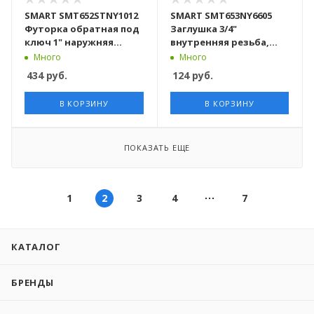
SMART SMT652STNY1012
SMART SMT653NY6605
Футорка обратная под
Заглушка 3/4"
ключ 1" наружняя
внутренняя резьба,
резьба х 1-1/4"
никель - желтый, 220
Много
Много
внутренняя резьба, 70
штук в упаковке
434
руб.
124
руб.
штук в упаковке
В КОРЗИНУ
В КОРЗИНУ
ПОКАЗАТЬ ЕЩЕ
1
2
3
4
7
КАТАЛОГ
БРЕНДЫ