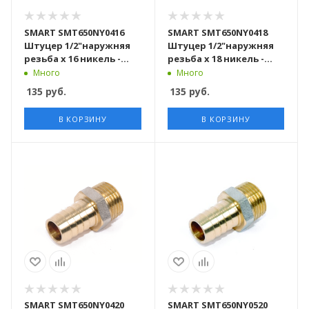
SMART SMT650NY0416
SMART SMT650NY0418
Штуцер 1/2"наружняя
Штуцер 1/2"наружняя
резьба х 16 никель -
резьба х 18 никель -
желтый, 240 штук в
желтый, 240 штук в
Много
Много
упаковке
упаковке
135
руб.
135
руб.
В КОРЗИНУ
В КОРЗИНУ
SMART SMT650NY0420
SMART SMT650NY0520