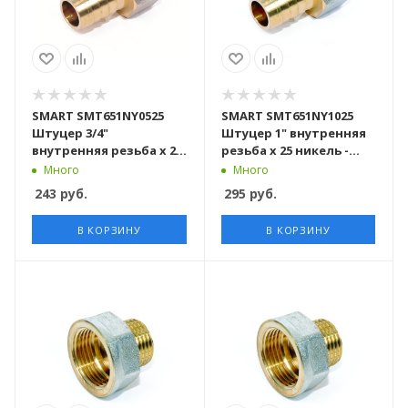
SMART SMT651NY0525
SMART SMT651NY1025
Штуцер 3/4"
Штуцер 1" внутренняя
внутренняя резьба х 25
резьба х 25 никель -
никель - желтый, 100
желтый, 80 штук в
Много
Много
штук в упаковке
упаковке
243
руб.
295
руб.
В КОРЗИНУ
В КОРЗИНУ