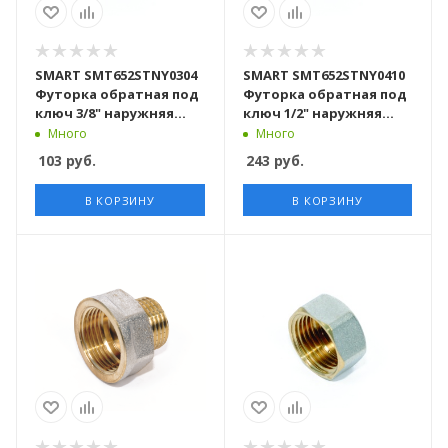
SMART SMT652STNY0304
SMART SMT652STNY0410
Футорка обратная под
Футорка обратная под
ключ 3/8" наружняя
ключ 1/2" наружняя
резьба х 1/2"
резьба х 1" внутренняя
Много
Много
внутренняя резьба, 250
резьба, 100 штук в
103
руб.
243
руб.
штук в упаковке
упаковке
В КОРЗИНУ
В КОРЗИНУ