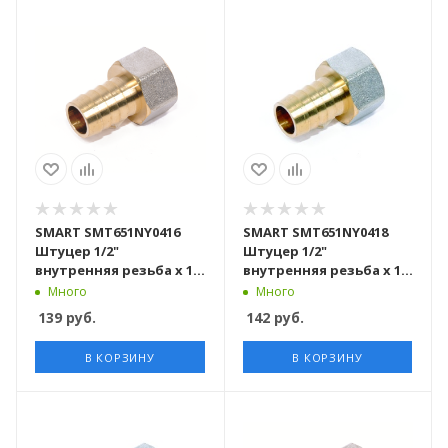
SMART SMT651NY0416
SMART SMT651NY0418
Штуцер 1/2"
Штуцер 1/2"
внутренняя резьба х 16
внутренняя резьба х 18
никель - желтый, 200
никель - желтый, 200
Много
Много
штук в упаковке
штук в упаковке
139
руб.
142
руб.
В КОРЗИНУ
В КОРЗИНУ