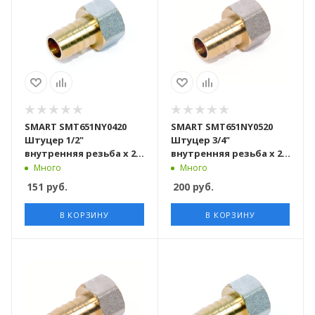
SMART SMT651NY0420
SMART SMT651NY0520
Штуцер 1/2"
Штуцер 3/4"
внутренняя резьба х 20
внутренняя резьба х 20
никель - желтый, 200
никель - желтый, 130
Много
Много
штук в упаковке
штук в упаковке
151
руб.
200
руб.
В КОРЗИНУ
В КОРЗИНУ