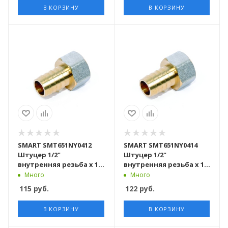
В КОРЗИНУ
В КОРЗИНУ
SMART SMT651NY0412
SMART SMT651NY0414
Штуцер 1/2"
Штуцер 1/2"
внутренняя резьба х 12
внутренняя резьба х 14
никель - желтый, 220
никель - желтый, 200
Много
Много
штук в упаковке
штук в упаковке
115
руб.
122
руб.
В КОРЗИНУ
В КОРЗИНУ