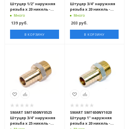
Штуцер 1/2" наружняя
Штуцер 3/4" наружняя
резьба х 20 никель -
резьба х 20 никель -
желтый, 200 штук в
желтый, 130 штук в
Много
Много
упаковке
упаковке
139
руб.
203
руб.
В КОРЗИНУ
В КОРЗИНУ
SMART SMT650NY0525
SMART SMT650NY1020
Штуцер 3/4" наружняя
Штуцер 1" наружняя
резьба х 25 никель -
резьба х 20 никель -
желтый, 100 штук в
желтый, NEW 80 штук в