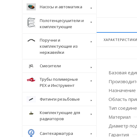
Насосы и автоматика
Полотенцесушители и
комплектующие
Поручни и
ХАРАКТЕРИСТИК
комплектующие из
нержавейки
Смесители
Базовая ед
Трубы полимерные
Производит
Крепеж
PEX и Инструмент
Назначение
Область пр
Фитинги резьбовые
Тип соедин
Комплектующие для
Материал
радиаторов
Диаметр по
Сантехарматура
Гарантия