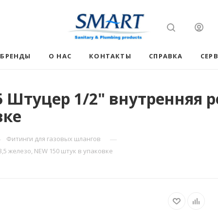
БРЕНДЫ
О НАС
КОНТАКТЫ
СПРАВКА
СЕР
 Штуцер 1/2" внутренняя р
вке
—
—
Фитинги для газовых шлангов
,5 железо, NEW 150 штук в упаковке