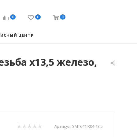
0
0
0
ВИСНЫЙ ЦЕНТР
езьба х13,5 железо,
Артикул:
SMT641IR04-13,5