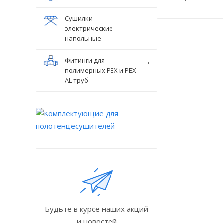
Сушилки
электрические
напольные
Фитинги для
полимерных PEX и PEX
AL труб
Будьте в курсе наших акций
и новостей