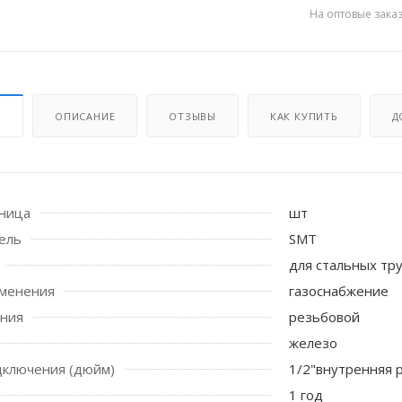
На оптовые зака
И
ОПИСАНИЕ
ОТЗЫВЫ
КАК КУПИТЬ
Д
иница
шт
ель
SMT
 стоек для поручня
для стальных тр
именения
газоснабжение
ения
резьбовой
железо
дключения (дюйм)
1/2"внутренняя р
1 год