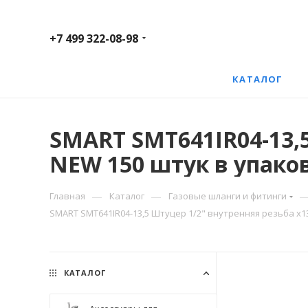
+7 499 322-08-98
КАТАЛОГ
SMART SMT641IR04-13,5
NEW 150 штук в упако
—
—
Главная
Каталог
Газовые шланги и фитинги
SMART SMT641IR04-13,5 Штуцер 1/2" внутренняя резьба х13
КАТАЛОГ