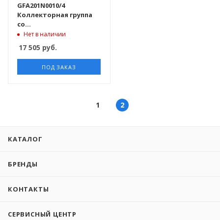
GFA201N0010/4
Коллекторная группа
со
встроен.расходомерами,в
Нет в наличии
сборе 1"х4 вых.
17 505
руб.
ПОД ЗАКАЗ
1
2
КАТАЛОГ
БРЕНДЫ
КОНТАКТЫ
СЕРВИСНЫЙ ЦЕНТР