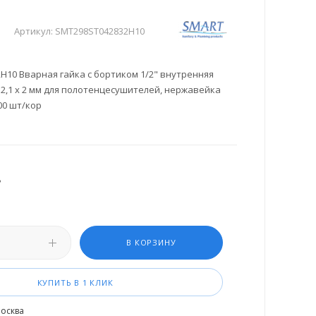
Артикул:
SMT298ST042832H10
H10 Вварная гайка с бортиком 1/2" внутренняя
 32,1 х 2 мм для полотенцесушителей, нержавейка
600 шт/кор
.
В КОРЗИНУ
КУПИТЬ В 1 КЛИК
осква