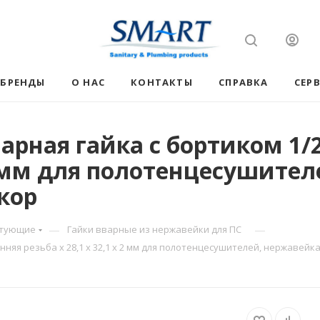
БРЕНДЫ
О НАС
КОНТАКТЫ
СПРАВКА
СЕР
арная гайка с бортиком 1/
х 2 мм для полотенцесушите
/кор
—
—
ктующие
Гайки вварные из нержавейки для ПС
няя резьба х 28,1 х 32,1 х 2 мм для полотенцесушителей, нержавейка 