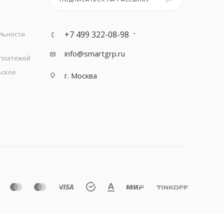
+7 499 322-08-98
льности
info@smartgrp.ru
 платежей
ьское
г. Москва