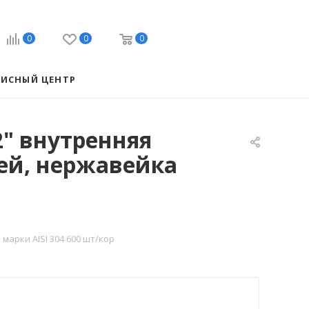
0
0
0
ВИСНЫЙ ЦЕНТР
2" внутренняя
лей, нержавейка
марки AISI 304 600 шт/кор