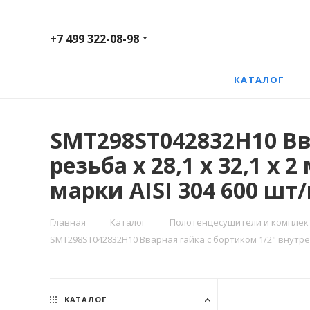
+7 499 322-08-98
КАТАЛОГ
SMT298ST042832H10 Вв
резьба х 28,1 х 32,1 
марки AISI 304 600 шт
—
—
Главная
Каталог
Полотенцесушители и компле
SMT298ST042832H10 Вварная гайка с бортиком 1/2" внутрен
КАТАЛОГ