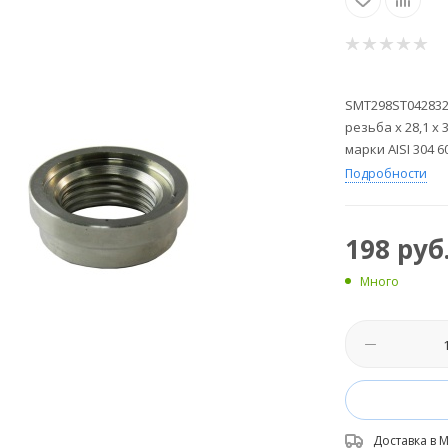
SMT298ST042832
резьба х 28,1 х
марки AISI 304 
Подробности
198
руб
Много
Доставка в
М