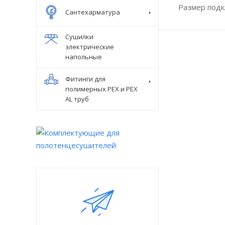
Размер под
Сантехарматура
Сушилки
электрические
напольные
Фитинги для
полимерных PEX и PEX
AL труб