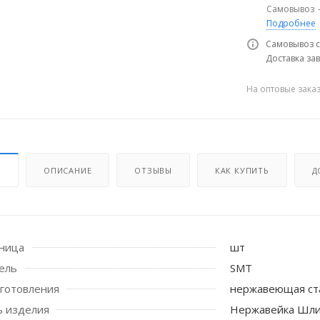
Самовывоз
Подробнее
Самовывоз с
Доставка зав
На оптовые зака
И
ОПИСАНИЕ
ОТЗЫВЫ
КАК КУПИТЬ
Д
 стоек для поручня
иница
шт
ель
SMT
готовления
нержавеющая ст
ь изделия
Нержавейка Шли