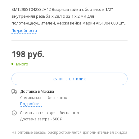
SMT298ST042832H12 Вварная гайка с бортиком 1/2"
внутренняя резьба х 28,1 х 32,1 х 2 мм для
полотенцесушителей, нержавейка марки AISI 304 600 шт/
кор
Подробности
198
руб.
Много
КУПИТЬ В 1 КЛИК
Доставка в
Москва
Самовывоз
—
бесплатно
Подробнее
Самовывоз сегодня - бесплатно
Доставка завтра - 500 ₽
На оптовые заказы распространяется дополнительная скидка