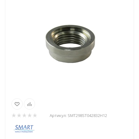
Артикул:
SMT298ST042832H12