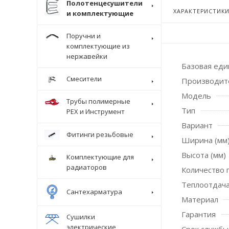
Полотенцесушители
ХАРАКТЕРИСТИК
и комплектующие
Поручни и
комплектующие из
нержавейки
Базовая ед
Смесители
Производит
Модель
Трубы полимерные
Тип
Крепеж
PEX и Инструмент
Вариант
Фитинги резьбовые
Ширина (мм
Высота (мм)
Комплектующие для
радиаторов
Количество 
Теплоотдача
Сантехарматура
Материал
Гарантия
Сушилки
электрические
Срок службы