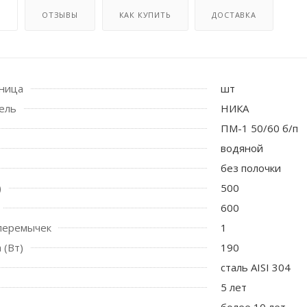
И
ОТЗЫВЫ
КАК КУПИТЬ
ДОСТАВКА
иница
шт
ель
НИКА
ПМ-1 50/60 б/п
водяной
 стоек для поручня
без полочки
)
500
600
перемычек
1
 (Вт)
190
сталь AISI 304
5 лет
более 10 лет