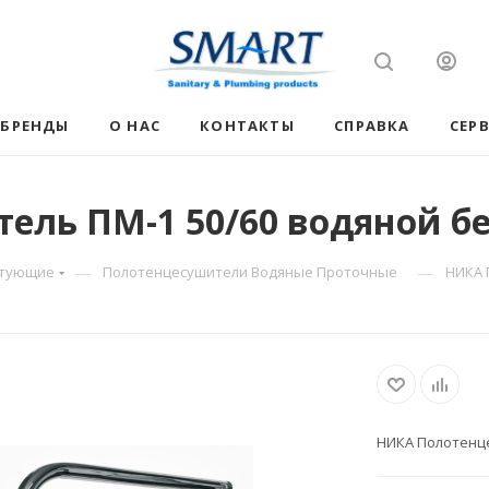
БРЕНДЫ
О НАС
КОНТАКТЫ
СПРАВКА
СЕР
ль ПМ-1 50/60 водяной бе
—
—
ктующие
Полотенцесушители Водяные Проточные
НИКА 
НИКА Полотенце