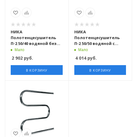
НИКА
НИКА
Полотенцесушитель
Полотенцесушитель
П-2 50/40 водяной без
П-2 50/50 водяной с
полки
полкой
Мало
Мало
2 902
руб.
4 014
руб.
В КОРЗИНУ
В КОРЗИНУ