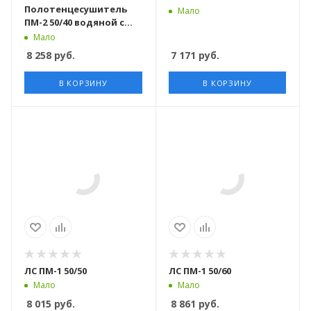
Полотенцесушитель
Мало
ПМ-2 50/40 водяной с
полкой
Мало
8 258
руб.
7 171
руб.
В КОРЗИНУ
В КОРЗИНУ
ЛС ПМ-1 50/50
ЛС ПМ-1 50/60
Мало
Мало
8 015
руб.
8 861
руб.