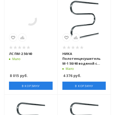
ЛС ПМ-2 50/40
НИКА
Полотенцесушитель
Мало
М-1 50/40 водяной с
полкой
Мало
8 015
руб.
4 376
руб.
В КОРЗИНУ
В КОРЗИНУ