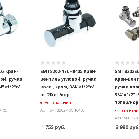
05 Кран-
SMT8202-1SCH0405 Кран-
SMT8202SC
ой, ручка
Вентиль угловой, ручка
Кран-Вент
4"х1/2"г/
колп., хром, 3/4"х1/2"г/
ручка колп
ш, 20шт/кор
3/4"х1/2"
10пар/кор
Нет в наличии
0405
Арт.: SMT8202-1SCH0405
Нет в нал
Арт.: SMT820
1 755
руб.
3 980
руб