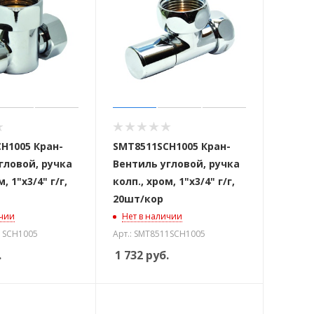
H1005 Кран-
SMT8511SCH1005 Кран-
гловой, ручка
Вентиль угловой, ручка
, 1"х3/4" г/г,
колп., хром, 1"х3/4" г/г,
20шт/кор
ичии
Нет в наличии
81SCH1005
Арт.: SMT8511SCH1005
.
1 732
руб.