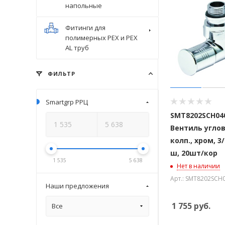
напольные
Фитинги для
полимерных PEX и PEX
AL труб
ФИЛЬТР
Smartgrp РРЦ
SMT8202SCH04
Вентиль углов
колп., хром, 3/
ш, 20шт/кор
1 535
5 638
Нет в наличии
Арт.: SMT8202SCH
Наши предложения
1 755
руб.
Все