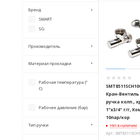
Бренд
SMART
SG
Производитель
Материал прокладки
Рабочая температура (º
SMT8511SCH10
С)
Кран-Вентиль 
ручка колп., х
Рабочее давление (бар)
1"х3/4" г/г, К
10пар/кор
Тип ручки
Нет в наличии
Арт.: SMT8511SCH