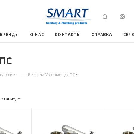
БРЕНДЫ
О НАС
КОНТАКТЫ
СПРАВКА
СЕР
 ПС
—
ктующие
Вентили Угловые для ПС
астание)