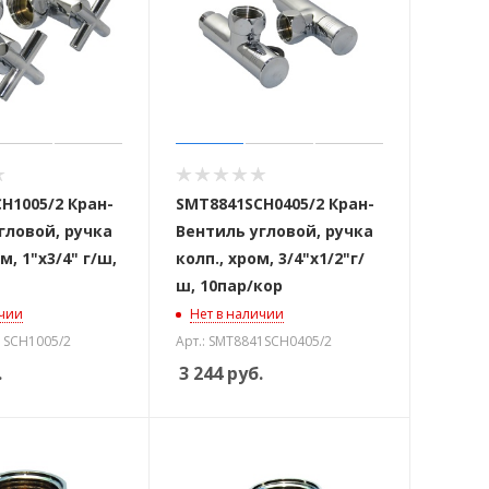
H1005/2 Кран-
SMT8841SCH0405/2 Кран-
гловой, ручка
Вентиль угловой, ручка
м, 1"х3/4" г/ш,
колп., хром, 3/4"х1/2"г/
ш, 10пар/кор
ичии
Нет в наличии
1SCH1005/2
Арт.: SMT8841SCH0405/2
.
3 244
руб.