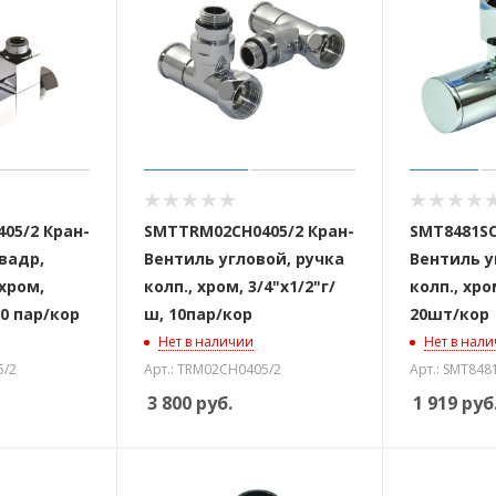
05/2 Кран-
SMTTRM02CH0405/2 Кран-
SMT8481SC
 стоек для поручня
вадр,
Вентиль угловой, ручка
Вентиль у
 хром,
колп., хром, 3/4"х1/2"г/
колп., хром
10 пар/кор
ш, 10пар/кор
20шт/кор
Нет в наличии
Нет в нал
5/2
Арт.: TRM02CH0405/2
Арт.: SMT84
3 800
руб.
1 919
руб