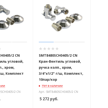
H0405/2 CN
SMT8480SCH0405/2 CN
иль угловой,
Кран-Вентиль угловой,
., хром,
ручка колп., хром,
г/ш, Комплект
3/4"х1/2" г/ш, Комплект,
10пар/кор
ичии
Нет в наличии
2SCH0405/2 CN
Арт.: SMT8480SCH0405/2 CN
.
5 272
руб.