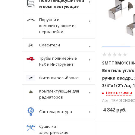
Полотенцесушители
и комплектующие
Поручни и
комплектующие из
нержавейки
Смесители
Трубы полимерные
SMTTRM01CH04
Крепеж
PEX и Инструмент
Вентиль угл/к
ручка квадр.,
Фитинги резьбовые
3/4"х1/2"г/ш, 
Комплектующие для
Нет в наличии
радиаторов
Арт.: TRM01CH040
4 842
руб.
Сантехарматура
Сушилки
электрические