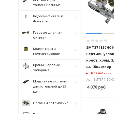
тангенциальные
Водоочистители и
Фильтры
Газовые шланги и
фитинги
SMT8741SCH040
Коллекторы и
комплектующие
Вентиль углов
крест, хром, 3
Краны шаровые
ш, 10пар/кор
запорные
Нет в наличии
Арт.: SMT8741SCH
Модульные системы
для котельной до 85
4 070
руб.
квт
Насосы и автоматика