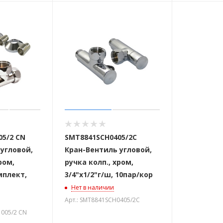
05/2 CN
SMT8841SCH0405/2С
угловой,
Кран-Вентиль угловой,
ром,
ручка колп., хром,
омплект,
3/4"х1/2"г/ш, 10пар/кор
Нет в наличии
Арт.: SMT8841SCH0405/2С
1005/2 CN