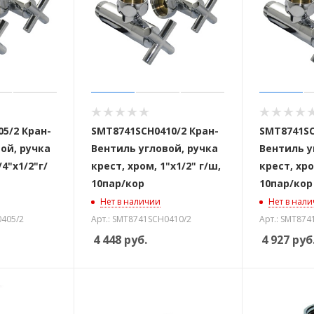
5/2 Кран-
SMT8741SCH0410/2 Кран-
SMT8741SC
ой, ручка
Вентиль угловой, ручка
Вентиль у
/4"х1/2"г/
крест, хром, 1"х1/2" г/ш,
крест, хро
10пар/кор
10пар/кор
Нет в наличии
Нет в нал
0405/2
Арт.: SMT8741SCH0410/2
Арт.: SMT874
4 448
руб.
4 927
руб