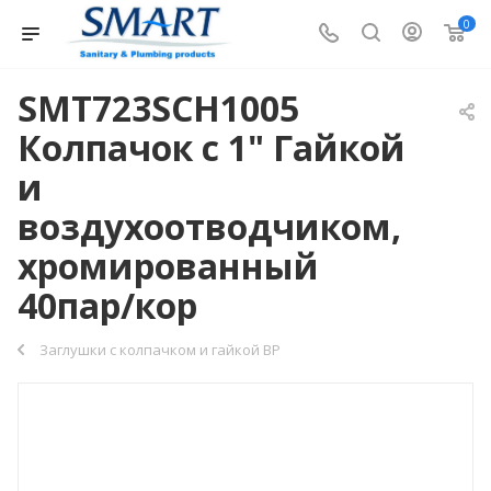
0
SMT723SCH1005
Колпачок с 1" Гайкой
и
воздухоотводчиком,
хромированный
40пар/кор
Заглушки с колпачком и гайкой ВР