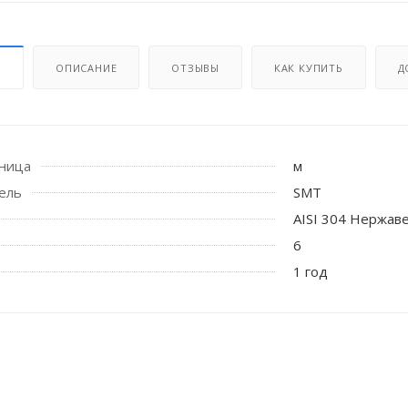
И
ОПИСАНИЕ
ОТЗЫВЫ
КАК КУПИТЬ
Д
иница
м
ель
SMT
AISI 304 Нержав
6
 стоек для поручня
1 год