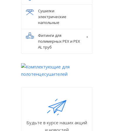
Сушилки
электрические
напольные
Фитинги для
полимерных PEX и PEX
AL труб
Будьте в курсе наших акций
и новостей