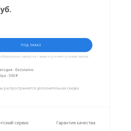
уб.
ПОД ЗАКАЗ
язательно свяжутся с вами и уточнят условия заказа
егодня - бесплатно
тра - 500 ₽
зы распространяется дополнительная скидка
нтский сервис
Гарантия качества