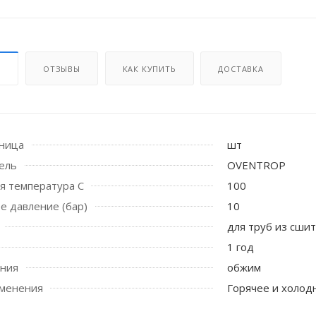
И
ОТЗЫВЫ
КАК КУПИТЬ
ДОСТАВКА
иница
шт
 стоек для поручня
ель
OVENTROP
ая температура С
100
е давление (бар)
10
для труб из сши
1 год
ения
обжим
именения
Горячее и холод