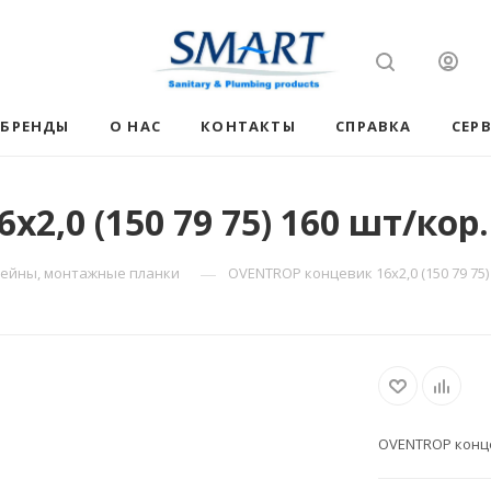
БРЕНДЫ
О НАС
КОНТАКТЫ
СПРАВКА
СЕР
2,0 (150 79 75) 160 шт/кор.
—
ейны, монтажные планки
OVENTROP концевик 16х2,0 (150 79 75)
OVENTROP концев