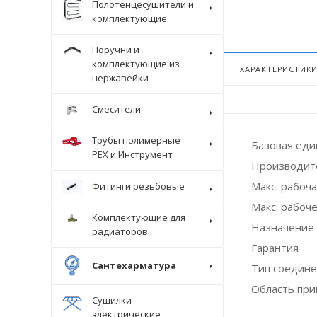
Полотенцесушители и
комплектующие
Поручни и
комплектующие из
ХАРАКТЕРИСТИК
нержавейки
Смесители
Трубы полимерные
Базовая ед
Крепеж
PEX и Инструмент
Производит
Макс. рабоч
Фитинги резьбовые
Макс. рабоче
Комплектующие для
Назначение
радиаторов
Гарантия
Сантехарматура
Тип соедин
Область пр
Сушилки
электрические