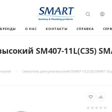
БРЕНДЫ
О НАС
КОНТАКТЫ
СПРАВКА
СЕР
высокий SM407-11L(C35) SM
—
я кухни
Смеситель для кухни высокий SM407-11L(C35) SMART 10 