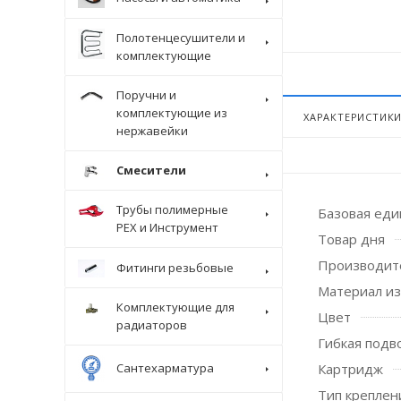
Полотенцесушители и
комплектующие
Поручни и
комплектующие из
ХАРАКТЕРИСТИК
нержавейки
Смесители
Трубы полимерные
Базовая ед
Крепеж
PEX и Инструмент
Товар дня
Производит
Фитинги резьбовые
Материал из
Комплектующие для
Цвет
радиаторов
Гибкая подв
Картридж
Сантехарматура
Тип креплен