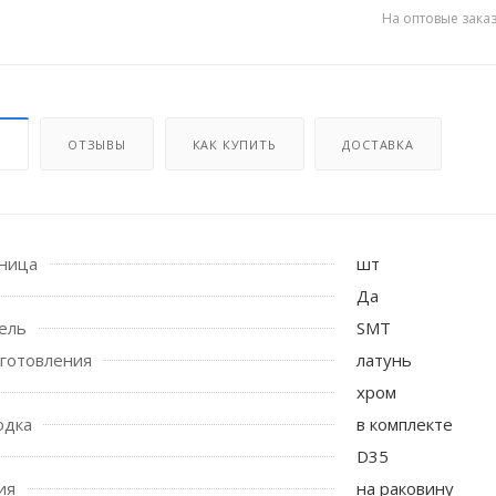
На оптовые зака
И
ОТЗЫВЫ
КАК КУПИТЬ
ДОСТАВКА
иница
шт
 стоек для поручня
Да
ель
SMT
готовления
латунь
хром
одка
в комплекте
D35
ия
на раковину