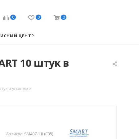
0
0
0
ВИСНЫЙ ЦЕНТР
ART 10 штук в
штук в упаковке
Артикул:
SM407-11L(C35)