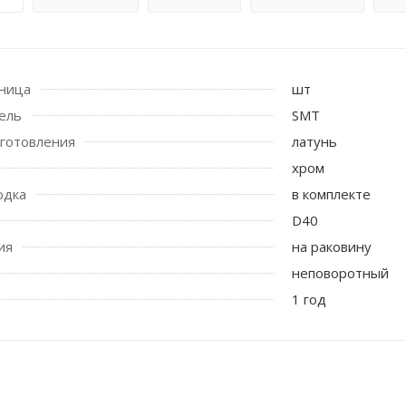
иница
шт
ель
SMT
готовления
латунь
хром
одка
в комплекте
 стоек для поручня
D40
ия
на раковину
неповоротный
1 год