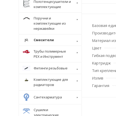
Полотенцесушители и
комплектующие
Поручни и
комплектующие из
Базовая ед
нержавейки
Производит
Смесители
Материал из
Цвет
Трубы полимерные
Гибкая подв
Крепеж
PEX и Инструмент
Картридж
Фитинги резьбовые
Тип креплен
Излив
Комплектующие для
радиаторов
Гарантия
Сантехарматура
Сушилки
электрические