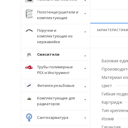
Полотенцесушители и
комплектующие
Поручни и
ХАРАКТЕРИСТИК
комплектующие из
нержавейки
Смесители
Базовая ед
Трубы полимерные
Производит
Крепеж
PEX и Инструмент
Материал из
Цвет
Фитинги резьбовые
Гибкая подв
Комплектующие для
Картридж
радиаторов
Тип креплен
Сантехарматура
Излив
Гарантия