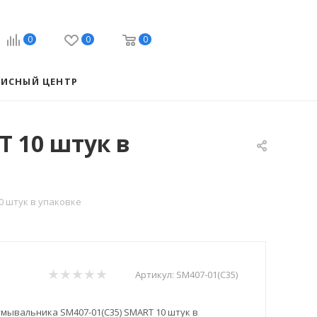
0
0
0
ВИСНЫЙ ЦЕНТР
T 10 штук в
0 штук в упаковке
Артикул:
SM407-01(C35)
умывальника SM407-01(C35) SMART 10 штук в