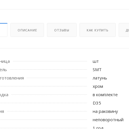
И
ОПИСАНИЕ
ОТЗЫВЫ
КАК КУПИТЬ
Д
иница
шт
ель
SMT
 стоек для поручня
готовления
латунь
хром
одка
в комплекте
D35
ия
на раковину
неповоротный
1 год