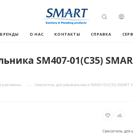
БРЕНДЫ
О НАС
КОНТАКТЫ
СПРАВКА
СЕР
ьника SM407-01(C35) SMAR
—
я раковины
Смеситель для умывальника SM407-01(C35) SMART 1
Смеситель для 